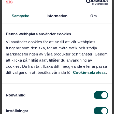
Prenumerera på standarden - Läs mer
Samtycke
Information
Om
Pris:
1 420 SEK
Lägg i varukorgen
PDF
Denna webbplats använder cookies
Fler alternativ
Vi använder cookies för att se till att vår webbplats
fungerar som den ska, för att mäta trafik och stödja
marknadsföringen av våra produkter och tjänster. Genom
Produktinformation
att klicka på "Tillåt alla", tillåter du användning av
cookies. Du kan ta tillbaka ditt medgivande eller anpassa
Engelska
Språk:
ditt val genom att besöka vår sida för
Cookie-sekretess
.
Gasflaskor, SIS/TK 296
Framtagen av:
LPG equipment and
Internationell titel:
accessorise - ransportable refillable
S
welded steel cylinders for LPG -
Nödvändig
a
Alternative design and construction
m
STD-57263
Artikelnummer:
t
Inställningar