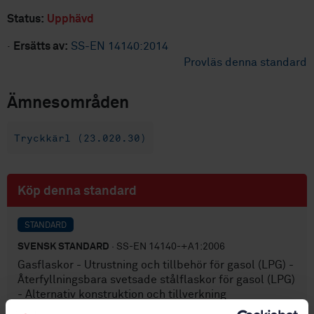
Status:
Upphävd
·
Ersätts av:
SS-EN 14140:2014
Provläs denna standard
Ämnesområden
Tryckkärl (23.020.30)
Köp denna standard
STANDARD
SVENSK STANDARD
· SS-EN 14140-+A1:2006
Gasflaskor - Utrustning och tillbehör för gasol (LPG) -
Återfyllningsbara svetsade stålflaskor för gasol (LPG)
- Alternativ konstruktion och tillverkning