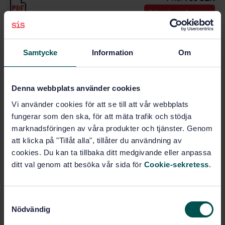
Lägg i varukorgen
PDF
Fler alternativ
Samtycke
Information
Om
Produktinformation
Denna webbplats använder cookies
Engelska
Vi använder cookies för att se till att vår webbplats
Språk:
fungerar som den ska, för att mäta trafik och stödja
Förbehandling och
Framtagen av:
marknadsföringen av våra produkter och tjänster. Genom
rostskyddsmålning, SIS/TK 146/AG 62
att klicka på "Tillåt alla", tillåter du användning av
Paints and varnishes -
Internationell titel:
cookies. Du kan ta tillbaka ditt medgivande eller anpassa
Corrosion protection of steel
structures by protective paint systems
ditt val genom att besöka vår sida för
Cookie-sekretess
.
- Part 1: General introduction (ISO
12944-1:1998)
S
STD-24151
Artikelnummer:
Nödvändig
a
1
Utgåva:
m