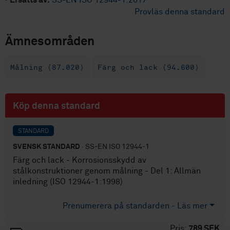
·
Ersätts av:
SS-EN ISO 12944-1:2017
Provläs denna standard
Ämnesområden
Målning (87.020)
Färg och lack (94.600)
Köp denna standard
STANDARD
SVENSK STANDARD
· SS-EN ISO 12944-1
Färg och lack - Korrosionsskydd av
stålkonstruktioner genom målning - Del 1: Allmän
inledning (ISO 12944-1:1998)
Prenumerera på standarden - Läs mer
Pris:
789 SEK