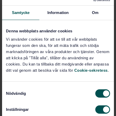
Produktinformation
Samtycke
Information
Om
Engelska
Språk:
SEK SVENSK ELSTANDARD
Denna webbplats använder cookies
Framtagen av:
Photovoltaic devices -
Internationell titel:
Vi använder cookies för att se till att vår webbplats
Part 2: Requirements for reference
fungerar som den ska, för att mäta trafik och stödja
solar devices
marknadsföringen av våra produkter och tjänster. Genom
STD-3336733
Artikelnummer:
att klicka på "Tillåt alla", tillåter du användning av
cookies. Du kan ta tillbaka ditt medgivande eller anpassa
3
Utgåva:
ditt val genom att besöka vår sida för
Cookie-sekretess
.
2015-09-15
Fastställd:
18
Antal sidor:
SS-EN 60904-2
Ersätter:
S
Nödvändig
a
m
Inom samma område
t
Inställningar
y
STANDARDER