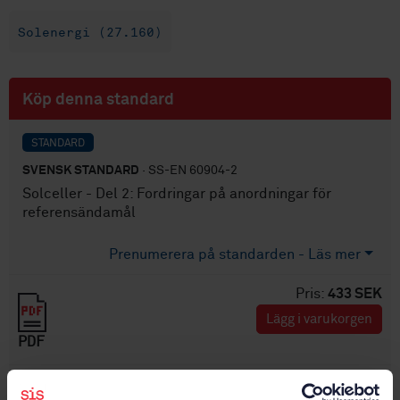
Solenergi (27.160)
Köp denna standard
STANDARD
SVENSK STANDARD
· SS-EN 60904-2
Solceller - Del 2: Fordringar på anordningar för
referensändamål
Prenumerera på standarden - Läs mer
Pris:
433 SEK
Lägg i varukorgen
PDF
Fler alternativ