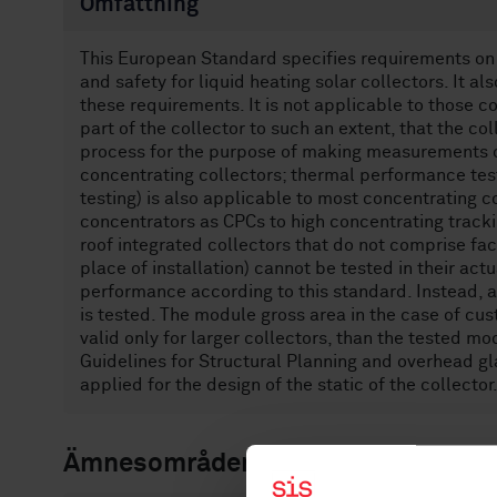
Omfattning
This European Standard specifies requirements on du
and safety for liquid heating solar collectors. It al
these requirements. It is not applicable to those co
part of the collector to such an extent, that the c
process for the purpose of making measurements of 
concentrating collectors; thermal performance test
testing) is also applicable to most concentrating c
concentrators as CPCs to high concentrating trackin
roof integrated collectors that do not comprise f
place of installation) cannot be tested in their actu
performance according to this standard. Instead, a
is tested. The module gross area in the case of cust
valid only for larger collectors, than the tested m
Guidelines for Structural Planning and overhead gl
applied for the design of the static of the collector
Ämnesområden