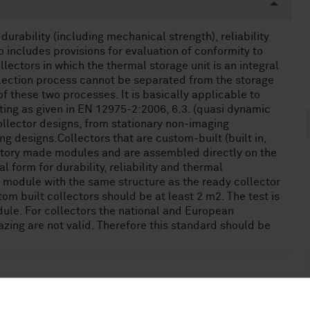
rability (including mechanical strength), reliability
so includes provisions for evaluation of conformity to
llectors in which the thermal storage unit is an integral
ollection process cannot be separated from the storage
these two processes. It is basically applicable to
ing as given in EN 12975-2:2006, 6.3. (quasi dynamic
ollector designs, from stationary non-imaging
g designs.Collectors that are custom-built (built in,
actory made modules and are assembled directly on the
al form for durability, reliability and thermal
 module with the same structure as the ready collector
om built collectors should be at least 2 m2. The test is
odule. For collectors the national and European
azing are not valid. Therefore this standard should be
.