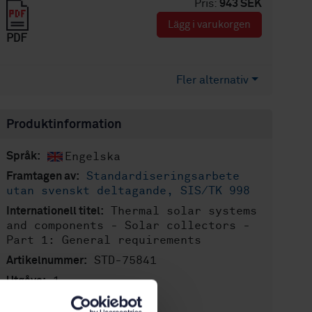
Pris:
943 SEK
Lägg i varukorgen
PDF
Fler alternativ
Produktinformation
Engelska
Språk:
Standardiseringsarbete
Framtagen av:
utan svenskt deltagande, SIS/TK 998
Thermal solar systems
Internationell titel:
and components - Solar collectors -
Part 1: General requirements
STD-75841
Artikelnummer:
1
Utgåva:
2010-11-08
Fastställd: