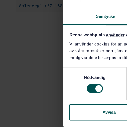
Solenergi (27.160)
Samtycke
Denna webbplats använder 
Vi använder cookies för att s
av våra produkter och tjänster
medgivande eller anpassa dit
S
Nödvändig
a
m
t
y
c
k
Avvisa
e
s