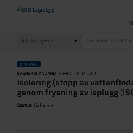
S
STANDARD
SVENSK STANDARD
· SS-ISO 23467:2020
Isolering (stopp av vattenflö
genom frysning av isplugg (IS
Status:
Gällande