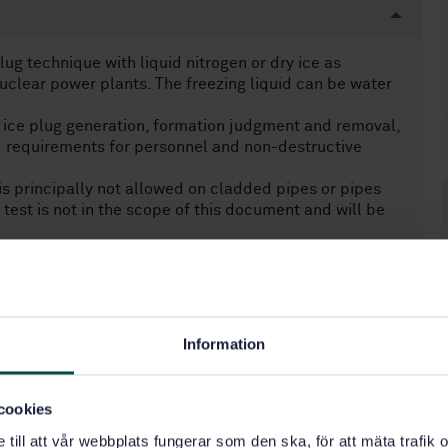
ug technique with liquid nitrogen or dry ice as
uclear power plants. The freezing liquid can be water
 ice plug generation, formation judgment and removal,
d requirements for personnel and non-destructive
 is principally not allowed on cladded pipes or pipes
 test is not in the scope of this document and will be
Information
ningar, säkerhet (27.120.20)
cookies
e till att vår webbplats fungerar som den ska, för att mäta trafi