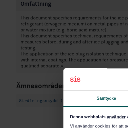
Omfattning
This document specifies requirements for the ice pl
refrigerant (cryogenic medium) on metal pipes of n
or water mixture (e.g. boric acid mixture).
This document specifies technical requirements of
measures before, during and after ice plugging an
testing.
The application of the ice plug isolation technique
with internal coatings. The application for pressure
qualified separately.
Ämnesområden
Samtycke
Strålningsskydd (13.280)
Kärnkraftanlägg
Denna webbplats använder 
Vi använder cookies för att s