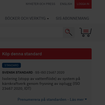
NYHETER OCH PRESS
ENGLISH
LOGGA IN
BÖCKER OCH VERKTYG
SIS ABONNEMANG
Köp denna standard
STANDARD
SVENSK STANDARD
· SS-ISO 23467:2020
Isolering (stopp av vattenflöde) av system på
kärnkraftverk genom frysning av isplugg (ISO
23467:2020, IDT)
Prenumerera på standarden - Läs mer