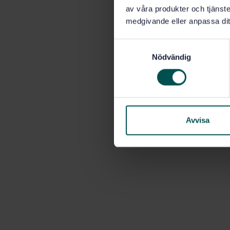
av våra produkter och tjänster
medgivande eller anpassa dit
S
Nödvändig
a
m
t
y
c
k
Avvisa
e
s
v
a
l