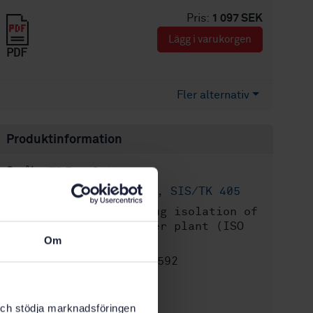
Pris:
1 097 SEK
Lägg i varukorgen
PDF
Fler alternativ
Produktinformation
Engelska
Språk:
Kärnenergi, SIS/TK 405
Framtagen av:
Ice plug isolation of
Internationell titel:
piping in nuclear power plant (ISO
23467:2020, IDT)
Om
STD-80026592
Artikelnummer:
1
Utgåva:
2020-12-11
Fastställd:
k och stödja marknadsföringen