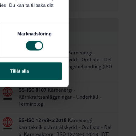
24
Antal sidor:
es. Du kan ta tillbaka ditt
Inom samma område
Marknadsföring
STANDARDER
SS-ISO 12749-4:2015
Kärnenergi,
kärnteknik och strålskydd - Ordlista - Del
4: Dosimetri för strålningsbehandling (ISO
Tillåt alla
12749-4:2015, IDT)
SS-ISO 8107
Kärnenergi -
Kärnkraftsanläggningar - Underhåll -
Terminologi
SS-ISO 12749-5:2018
Kärnenergi,
kärnteknik och strålskydd - Ordlista - Del
5: Kärnreaktorer (ISO 12749-5:2018, IDT)