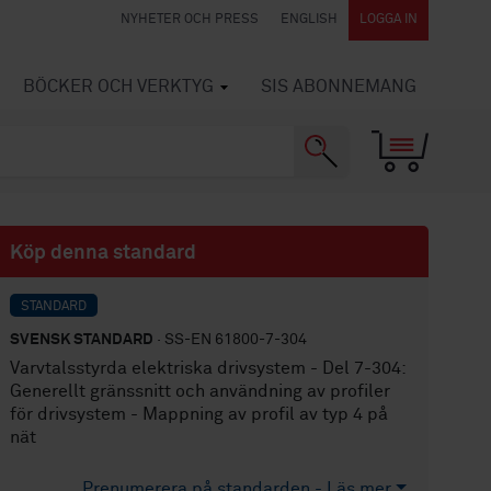
NYHETER OCH PRESS
ENGLISH
LOGGA IN
BÖCKER OCH VERKTYG
SIS ABONNEMANG
Köp denna standard
STANDARD
SVENSK STANDARD
· SS-EN 61800-7-304
Varvtalsstyrda elektriska drivsystem - Del 7-304:
Generellt gränssnitt och användning av profiler
för drivsystem - Mappning av profil av typ 4 på
nät
Prenumerera på standarden - Läs mer