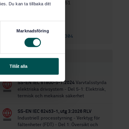
STD-3337051
Artikelnummer:
es. Du kan ta tillbaka ditt
2
Utgåva:
2016-05-11
Fastställd:
94
Antal sidor:
Marknadsföring
SS-EN 61800-7-304
Ersätter:
Inom samma område
Tillåt alla
STANDARDER
SS-EN IEC 61800-5-1:2024
Varvtalsstyrda
elektriska drivsystem - Del 5-1: Elektrisk,
termisk och mekanisk säkerhet
SS-EN IEC 62453-1, utg 3:2026 RLV
Industriell processtyrning - Verktyg för
fältenheter (FDT) - Del 1: Översikt och