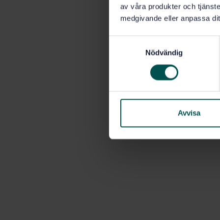
av våra produkter och tjänster
medgivande eller anpassa dit
S
Nödvändig
a
m
t
y
c
k
Avvisa
e
s
v
a
l