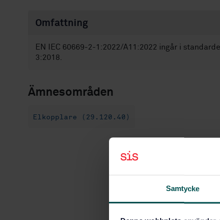
Omfattning
EN IEC 60669-2-1:2022/A11:2022 ingår i standard
3:2018.
Ämnesområden
Elkopplare (29.120.40)
Samtycke