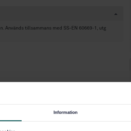
en. Används tillsammans med SS-EN 60669-1, utg
Information