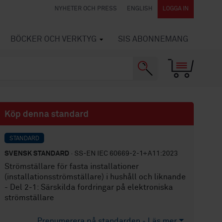
NYHETER OCH PRESS
ENGLISH
LOGGA IN
BÖCKER OCH VERKTYG
SIS ABONNEMANG
Köp denna standard
STANDARD
SVENSK STANDARD
· SS-EN IEC 60669-2-1+A11:2023
Strömställare för fasta installationer
(installationsströmställare) i hushåll och liknande
- Del 2-1: Särskilda fordringar på elektroniska
strömställare
Prenumerera på standarden - Läs mer