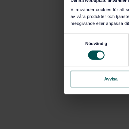
Denna webbplats använder 
Vi använder cookies för att s
av våra produkter och tjänster
medgivande eller anpassa dit
S
Nödvändig
a
m
t
y
c
k
Avvisa
e
s
v
a
l