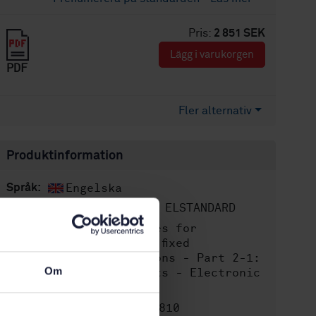
Pris:
2 851 SEK
Lägg i varukorgen
PDF
Fler alternativ
Produktinformation
Engelska
Språk:
SEK SVENSK ELSTANDARD
Framtagen av:
Switches for
Internationell titel:
household and similar fixed
electrical installations - Part 2-1:
Om
Particular requirements - Electronic
control devices
STD-80040810
Artikelnummer: