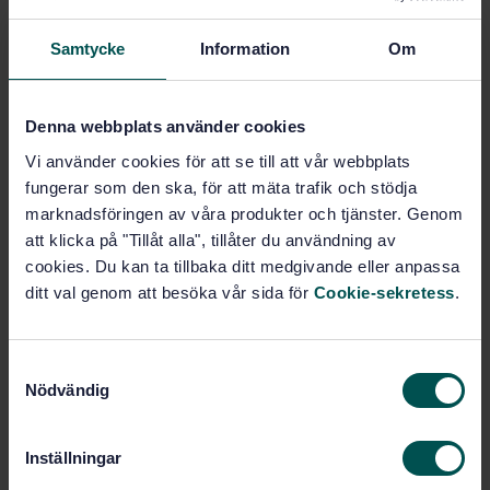
Lägg i varukorgen
Samtycke
Information
Om
PDF
Fler alternativ
Denna webbplats använder cookies
Vi använder cookies för att se till att vår webbplats
Produktinformation
fungerar som den ska, för att mäta trafik och stödja
marknadsföringen av våra produkter och tjänster. Genom
Engelska
Språk:
att klicka på "Tillåt alla", tillåter du användning av
SEK SVENSK ELSTANDARD
Framtagen av:
cookies. Du kan ta tillbaka ditt medgivande eller anpassa
Printed board assemblies
ditt val genom att besöka vår sida för
Cookie-sekretess
.
Internationell titel:
- Part 2: Sectional specification -
Requirements for surface mount soldered
assemblies
S
Nödvändig
STD-80001545
Artikelnummer:
a
m
3
Utgåva:
t
2018-02-21
Fastställd:
Inställningar
y
36
Antal sidor: