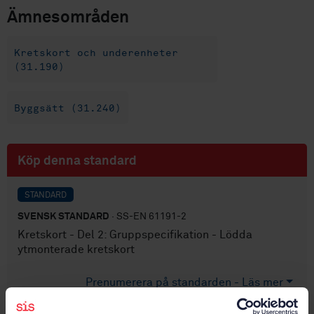
Ämnesområden
Kretskort och underenheter
(31.190)
Byggsätt (31.240)
Köp denna standard
STANDARD
SVENSK STANDARD
· SS-EN 61191-2
Kretskort - Del 2: Gruppspecifikation - Lödda
ytmonterade kretskort
Prenumerera på standarden - Läs mer
Pris:
965 SEK