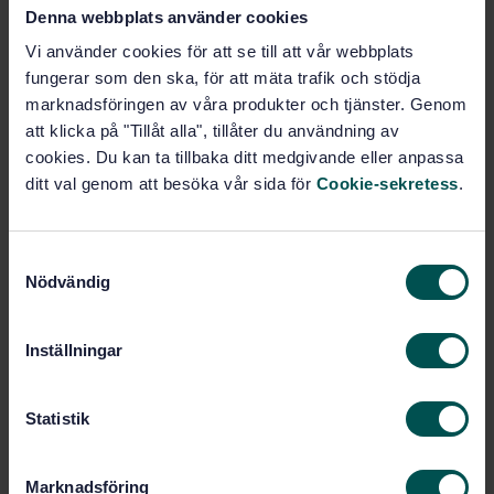
STANDARD
Denna webbplats använder cookies
SVENSK STANDARD
· SS-EN 14041:2018
Vi använder cookies för att se till att vår webbplats
Golvmaterial - Halvhårda golv, textila golv,
fungerar som den ska, för att mäta trafik och stödja
laminatgolv och flerskiktat golv (MMF) - Väsentliga
marknadsföringen av våra produkter och tjänster. Genom
egenskaper
att klicka på "Tillåt alla", tillåter du användning av
cookies. Du kan ta tillbaka ditt medgivande eller anpassa
Prenumerera på standarden - Läs mer
ditt val genom att besöka vår sida för
Cookie-sekretess
.
Pris:
1 737 SEK
Lägg i varukorgen
S
PDF
Nödvändig
a
m
Fler alternativ
t
Inställningar
y
c
Produktinformation
k
Statistik
Engelska
Språk:
e
s
Halvhårda, textila- och
Framtagen av:
Marknadsföring