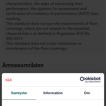
characteristics, the ways of expressing their
performance, the systems for assessment and
verification of constancy of performance (AVCP) their
marking.
This standard does not specify requirements of floor
coverings, which are not related to the essential
characteristics as defined in Regulation (EU) No
305/2011.
This standard does not cover installation or
maintenance of the floor coverings.
Ämnesområden
Golv (92.300.91)
Golvbeläggningar (97.150)
Samtycke
Information
Om
Köp denna standard