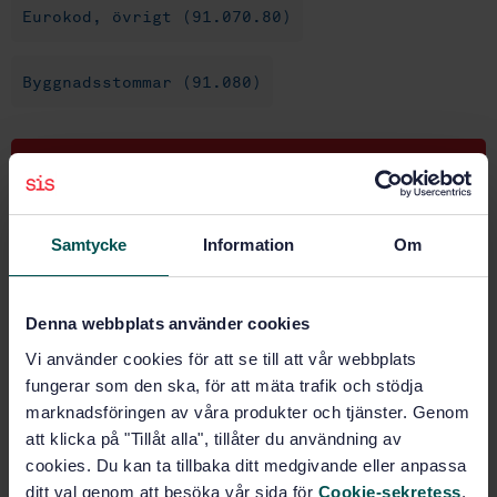
Eurokod, övrigt (91.070.80)
Byggnadsstommar (91.080)
Köp denna standard
STANDARD
Samtycke
Information
Om
SVENSK STANDARD
· SS-ISO 12491
Statistiska metoder för kvalitetsstyrning av
byggmaterial och byggprodukter
Denna webbplats använder cookies
Vi använder cookies för att se till att vår webbplats
Prenumerera på standarden - Läs mer
fungerar som den ska, för att mäta trafik och stödja
Pris:
1 250 SEK
marknadsföringen av våra produkter och tjänster. Genom
att klicka på "Tillåt alla", tillåter du användning av
Lägg i varukorgen
cookies. Du kan ta tillbaka ditt medgivande eller anpassa
PDF
ditt val genom att besöka vår sida för
Cookie-sekretess
.