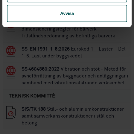
STANDARDER
Avvisa
SS-ISO 13822:2010
Grundläggande
dimensioneringsregler för bärverk -
Tillståndsbedömning av befintliga bärverk
SS-EN 1991-1-6:2026
Eurokod 1 – Laster – Del
1-6: Last under byggskedet
SS 4604860:2022
Vibration och stöt - Metod för
syneförrättning av byggnader och anläggningar i
samband med vibrationsalstrande verksamhet
TEKNISK KOMMITTÉ
SIS/TK 188
Stål- och aluminiumkonstruktioner
samt samverkanskonstruktioner i stål och
betong