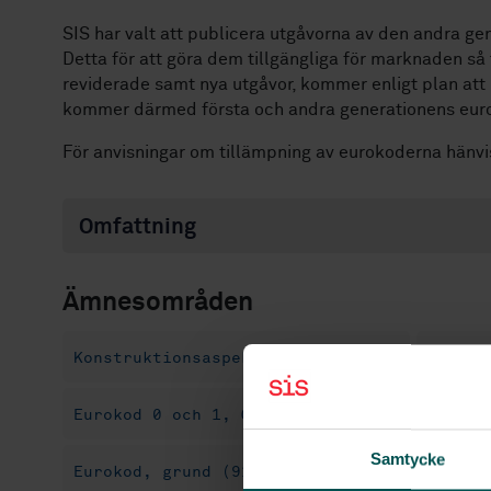
SIS har valt att publicera utgåvorna av den andra g
Detta för att göra dem tillgängliga för marknaden så
reviderade samt nya utgåvor, kommer enligt plan att
kommer därmed första och andra generationens eurok
För anvisningar om tillämpning av eurokoderna hänvis
Omfattning
Ämnesområden
Konstruktionsaspekter (91.010.20)
Teknis
Eurokod 0 och 1, Grundläggande dimensioner
Samtycke
Eurokod, grund (91.070.50)
Eurokod, bro 