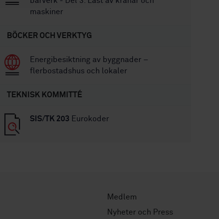
bärverk - Del 3: Last av kranar och
maskiner
BÖCKER OCH VERKTYG
Energibesiktning av byggnader –
flerbostadshus och lokaler
TEKNISK KOMMITTÉ
SIS/TK 203
Eurokoder
Medlem
Nyheter och Press