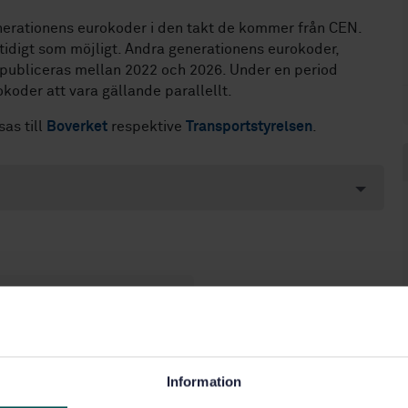
enerationens eurokoder i den takt de kommer från CEN.
 tidigt som möjligt. Andra generationens eurokoder,
 publiceras mellan 2022 och 2026. Under en period
oder att vara gällande parallellt.
as till
Boverket
respektive
Transportstyrelsen
.
ka aspekter (91.010.30)
ingsregler och laster (91.070.01)
Information
(91.070.60)