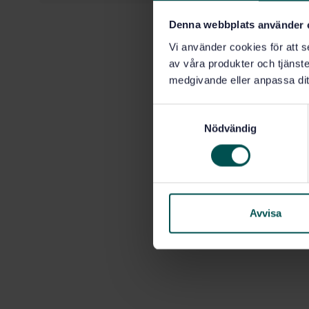
Denna webbplats använder 
Vi använder cookies för att s
av våra produkter och tjänster
medgivande eller anpassa dit
S
Nödvändig
a
m
t
y
c
k
Avvisa
e
s
v
a
l