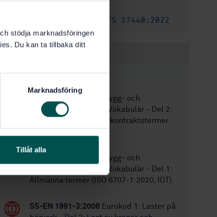
55
Antal sidor:
SIS-CEN/TS 17440:2022
Parallell utgåva:
k och stödja marknadsföringen
es. Du kan ta tillbaka ditt
Inom samma område
STANDARDER
Marknadsföring
SS-ISO 6707-2:2018
Bygg- och
anläggningsarbeten - Vokabulär - Del 2:
Kommunikations- och kontraktstermer
(ISO 6707-2:2017, IDT)
Tillåt alla
SS-ISO 6707-1:2021
Bygg- och
anläggningsarbeten - Vokabulär - Del 1:
Allmänna termer (ISO 6707-1:2020, IDT)
SS-EN 1991-3:2006
Eurokod 1: Laster på