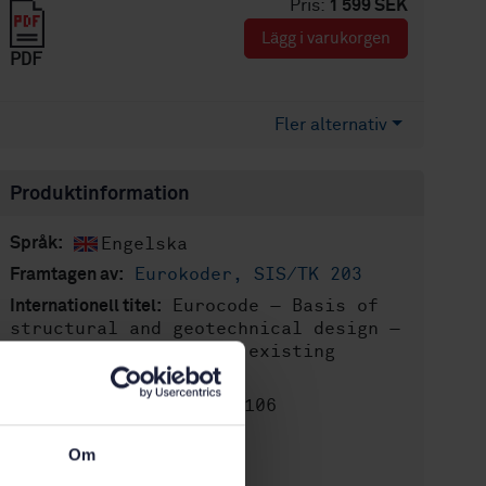
Pris:
1 599 SEK
Lägg i varukorgen
PDF
Fler alternativ
Produktinformation
Engelska
Språk:
Eurokoder, SIS/TK 203
Framtagen av:
Eurocode — Basis of
Internationell titel:
structural and geotechnical design —
Part 2: Assessment of existing
structures
STD-82103106
Artikelnummer:
1
Utgåva:
Om
2026-04-01
Fastställd: