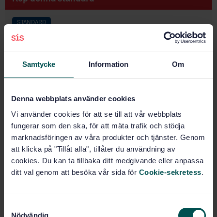
STANDARD
SVENSK STANDARD
· SS-EN 772-5:2016/AC:2017
Mursten och murblock - Provning - Del 5: Bestämning
av halten aktiva lösliga salter i tegelsten
Samtycke
Information
Om
Prenumerera på standarden - Läs mer
Denna webbplats använder cookies
Pris:
0 SEK
Vi använder cookies för att se till att vår webbplats
Lägg i varukorgen
fungerar som den ska, för att mäta trafik och stödja
PDF
marknadsföringen av våra produkter och tjänster. Genom
att klicka på "Tillåt alla", tillåter du användning av
Fler alternativ
cookies. Du kan ta tillbaka ditt medgivande eller anpassa
ditt val genom att besöka vår sida för
Cookie-sekretess
.
Produktinformation
S
Engelska
Språk:
Nödvändig