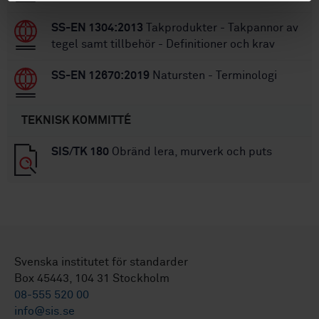
SS-EN 1304:2013
Takprodukter - Takpannor av
tegel samt tillbehör - Definitioner och krav
SS-EN 12670:2019
Natursten - Terminologi
TEKNISK KOMMITTÉ
SIS/TK 180
Obränd lera, murverk och puts
Svenska institutet för standarder
Box 45443, 104 31 Stockholm
08-555 520 00
info@sis.se