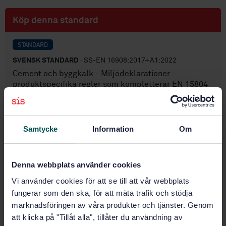
Köp denna standard
STANDARD
SVENSK STANDARD
· SS-EN 16908:2017+A1:2022
Cement och byggkalk - Miljödeklarationer -
produktspecifika regler som kompletterar EN 15804
Prenumerera på standarden - Läs mer
Samtycke
Information
Om
Pris:
965 SEK
Lägg i varukorgen
PDF
Denna webbplats använder cookies
Vi använder cookies för att se till att vår webbplats
Fler alternativ
fungerar som den ska, för att mäta trafik och stödja
marknadsföringen av våra produkter och tjänster. Genom
Produktinformation
att klicka på "Tillåt alla", tillåter du användning av