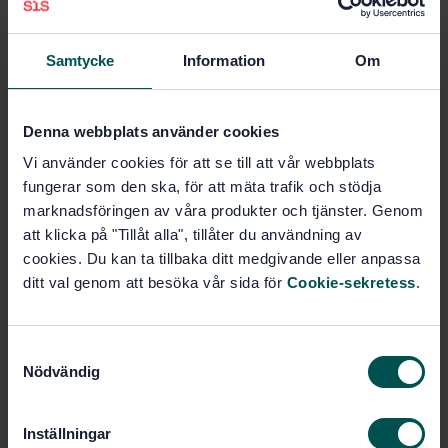
Lägg i varukorgen
PDF
Samtycke
Information
Om
Fler alternativ
Denna webbplats använder cookies
Produktinformation
Vi använder cookies för att se till att vår webbplats
fungerar som den ska, för att mäta trafik och stödja
Engelska
Språk:
marknadsföringen av våra produkter och tjänster. Genom
Vägmaterial, SIS/TK 202
att klicka på "Tillåt alla", tillåter du användning av
Framtagen av:
cookies. Du kan ta tillbaka ditt medgivande eller anpassa
Bitumen and bituminous
Internationell titel:
ditt val genom att besöka vår sida för
Cookie-sekretess
.
binders - Determination of the tensile
properties of bituminous binders by the
tensile test method
S
STD-35641
Artikelnummer:
Nödvändig
a
1
Utgåva:
m
2004-02-20
Fastställd:
t
Inställningar
8
Antal sidor:
y