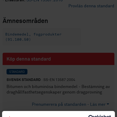
·
Ersätts av:
SS-EN 13587:2010
Provläs denna standard
Ämnesområden
Bindemedel, fogprodukter
(91.100.50)
Köp denna standard
STANDARD
SVENSK STANDARD
· SS-EN 13587:2004
Bitumen och bituminösa bindemedel - Bestämning av
draghållfasthetsegenskaper genom dragprovning
Prenumerera på standarden - Läs mer
Pris:
687 SEK