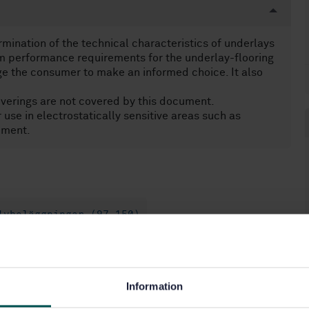
mination of the technical characteristics of underlays
um performance requirements for the underlay-flooring
ge the consumer to make an informed choice. It also
.
overings are not covered by this document.
 use in electrostatically sensitive areas such as
ument.
lvbeläggningar (97.150)
Information