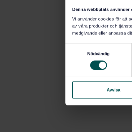
Denna webbplats använder 
Vi använder cookies för att s
av våra produkter och tjänster
medgivande eller anpassa dit
S
Nödvändig
a
m
t
y
c
k
Avvisa
e
s
v
a
l