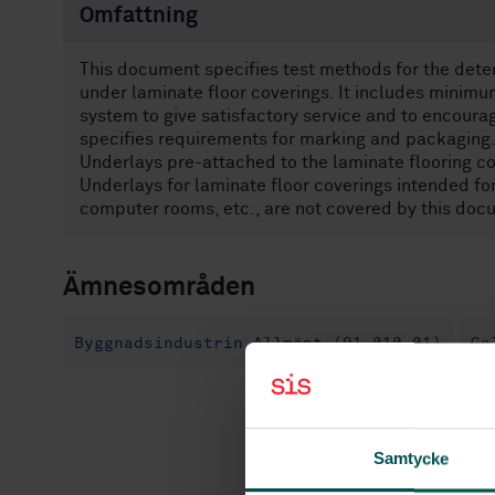
Omfattning
This document specifies test methods for the deter
under laminate floor coverings. It includes minim
system to give satisfactory service and to encoura
specifies requirements for marking and packaging
Underlays pre-attached to the laminate flooring c
Underlays for laminate floor coverings intended for
computer rooms, etc., are not covered by this doc
Ämnesområden
Byggnadsindustrin Allmänt (91.010.01)
Go
Samtycke