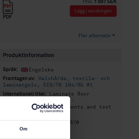
Pris:
1 097 SEK
Lägg i varukorgen
PDF
Fler alternativ
Produktinformation
Engelska
Språk:
Halvhårda, textila- och
Framtagen av:
laminatgolv, SIS/TK 184/AG 01
Laminate floor
Internationell titel:
coverings - Underlays -
Specification, requirements and test
methods
STD-80007670
Artikelnummer:
Om
1
Utgåva: