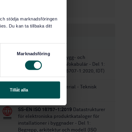
2018-11-06
Fastställd:
32
Antal sidor:
k och stödja marknadsföringen
es. Du kan ta tillbaka ditt
Inom samma område
STANDARDER
Marknadsföring
SS-ISO 6707-1:2021
Bygg- och
anläggningsarbeten - Vokabulär - Del 1:
Allmänna termer (ISO 6707-1:2020, IDT)
SS-EN 12466
Golvmaterial - Teknisk
Tillåt alla
ordlista
SS-EN ISO 16757-1:2019
Datastrukturer
för elektroniska produktkataloger för
installationer i byggnader - Del 1:
Begrepp, arkitektur och modell (ISO