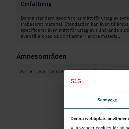
Omfattning
Denna standard specificerar mått för urtag av symm
träbaserat material. Standarden kan även tillämpa
specificerar även mått för urtag av tillhörande slu
även tillämpas på dörrkarmar i andra material.
Ämnesområden
Dörrar och fönster (91.060.50)
Dörrar (9
Samtycke
Denna webbplats använder 
Vi använder cookies för att s