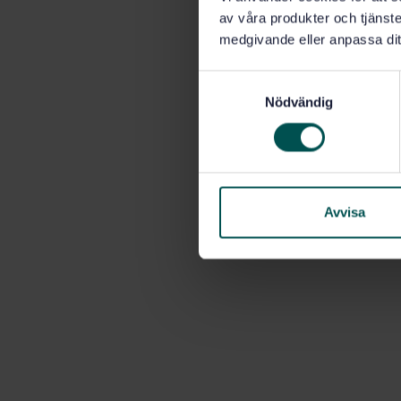
av våra produkter och tjänster
medgivande eller anpassa dit
S
Nödvändig
a
m
t
y
c
k
Avvisa
e
s
v
a
l