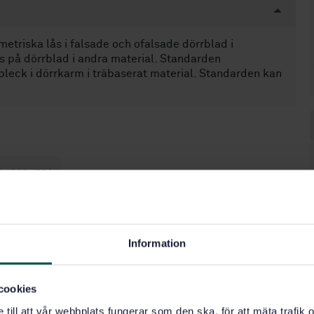
etriska lås i falsade och ofalsade dörrblad i
s på dörrblad i andra material. Standarden
tbleck i dörrkarm i träbaserat material. Standarden kan
1.060.52)
Information
cookies
e till att vår webbplats fungerar som den ska, för att mäta trafi