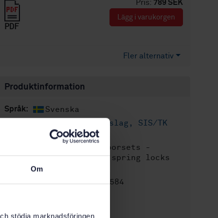
Pris:
789 SEK
Lägg i varukorgen
PDF
Fler alternativ
Produktinformation
Svenska
Språk:
Lås och beslag, SIS/TK
Framtagen av:
615
Wood doorsets -
Internationell titel:
Mortices for one-bolt spring locks
and striking plates
Om
STD-80001584
Artikelnummer:
1
Utgåva:
2018-02-28
Fastställd:
k och stödja marknadsföringen