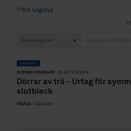
S
STANDARD
SVENSK STANDARD
· SS 817375:2018
Dörrar av trä - Urtag för symm
slutbleck
Status:
Gällande