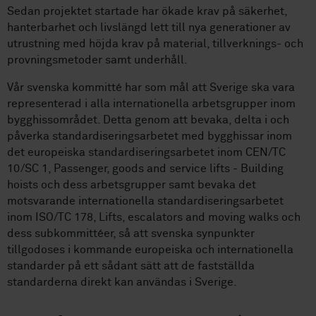
Sedan projektet startade har ökade krav på säkerhet,
hanterbarhet och livslängd lett till nya generationer av
utrustning med höjda krav på material, tillverknings- och
provningsmetoder samt underhåll.
Vår svenska kommitté har som mål att Sverige ska vara
representerad i alla internationella arbetsgrupper inom
bygghissområdet. Detta genom att bevaka, delta i och
påverka standardiseringsarbetet med bygghissar inom
det europeiska standardiseringsarbetet inom CEN/TC
10/SC 1, Passenger, goods and service lifts - Building
hoists och dess arbetsgrupper samt bevaka det
motsvarande internationella standardiseringsarbetet
inom ISO/TC 178, Lifts, escalators and moving walks och
dess subkommittéer, så att svenska synpunkter
tillgodoses i kommande europeiska och internationella
standarder på ett sådant sätt att de fastställda
standarderna direkt kan användas i Sverige.