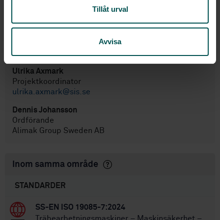
Har du frågor eller vill veta mer om SIS
Tillåt urval
standardiseringsverksamhet? Kontakta gärna oss.
Per-Olof Svensson
Avvisa
Projektledare
per-olof.svensson@sis.se
Ulrika Axmark
Projektkoordinator
ulrika.axmark@sis.se
Dennis Johansson
Ordförande
Alimak Group Sweden AB
Inom samma område
STANDARDER
SS-EN ISO 19085-7:2024
Träbearbetningsmaskiner – Maskinsäkerhet –