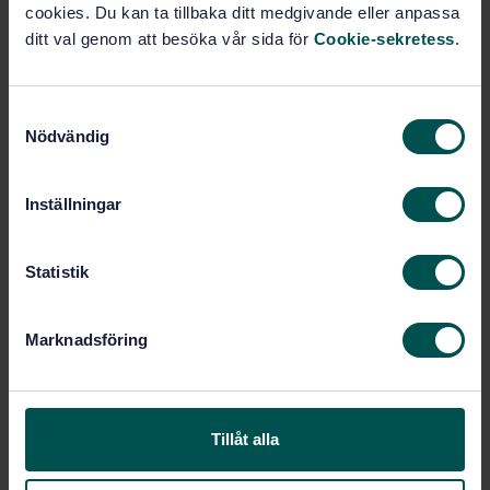
cookies. Du kan ta tillbaka ditt medgivande eller anpassa
För dig som är kommittédeltagare
ditt val genom att besöka vår sida för
Cookie-sekretess
.
S
Nödvändig
a
m
t
Inställningar
y
c
k
Statistik
e
s
Klicka här
för att ta dig till kommitténs digitala
Marknadsföring
v
arbetsyta och röstningsportal.
a
l
Tillåt alla
Kontakt