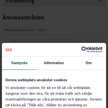
Finansiering
Ämnesområden
Maskinsäkerhet (14)
Hissar, rulltrappor och
rullramper (14.180)
Samtycke
Information
Om
Intresseanmälan
Denna webbplats använder cookies
Jag vill gärna veta mer om kommitténs arbete.
Vi använder cookies för att se till att vår webbplats
Gör en intresseanmälan
fungerar som den ska, för att mäta trafik och stödja
marknadsföringen av våra produkter och tjänster. Genom
att klicka på "Tillåt alla", tillåter du användning av