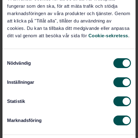
fungerar som den ska, för att mäta trafik och stödja
marknadsföringen av våra produkter och tjänster. Genom
Välkommen att höra av dig till
Patric Ridell
, projektledare
att klicka på "Tillåt alla", tillåter du användning av
på SIS för mer information.
cookies. Du kan ta tillbaka ditt medgivande eller anpassa
ditt val genom att besöka vår sida för
Cookie-sekretess
.
Anmälan
S
Nödvändig
a
m
t
Inställningar
y
c
k
Statistik
e
s
Marknadsföring
v
a