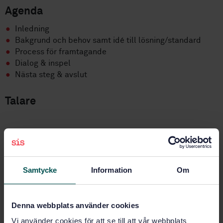
Agenda
Inledning
Bakgrund och behov samt idé till lösning/standard
Process för framtagande
Dialog & inspel
Nästa steg & avslut
Talare
Martin Wik
Andreas Erikss
Export Control Director
Export Control Ma
Saab
Saab
Samtycke
Information
Om
Elisabet Spross
Patric Ridell
Sektionschef
Projektledar
Denna webbplats använder cookies
SIS
SIS
Vi använder cookies för att se till att vår webbplats