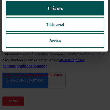
l
Tillåt alla
Tillåt urval
Avvisa