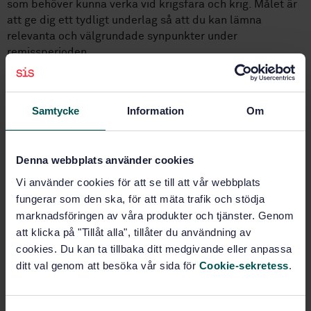
som behöver kunna verka vid krigsfara och krig. Målet är
att ge dig ett tydligt underlag så att du kan lämna
relevanta och välgrundade synpunkter under
remissperioden.
Delta för att få en samlad överblick på standardförslaget
och ställ dina frågor direkt till experterna bakom
standarden.
Samtycke
Information
Om
Agenda
Denna webbplats använder cookies
Vad är en standard och vad är bakgrunden till denna
standard?
Vi använder cookies för att se till att vår webbplats
Genomgång av standarden
fungerar som den ska, för att mäta trafik och stödja
marknadsföringen av våra produkter och tjänster. Genom
Talare
att klicka på "Tillåt alla", tillåter du användning av
cookies. Du kan ta tillbaka ditt medgivande eller anpassa
ditt val genom att besöka vår sida för
Cookie-sekretess
.
Emma Mattisson
RISE
SR2 