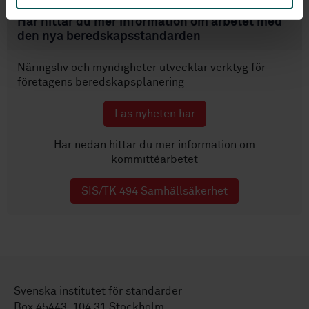
Här hittar du mer information om arbetet med
den nya beredskapsstandarden
Näringsliv och myndigheter utvecklar verktyg för
företagens beredskapsplanering
Läs nyheten här
Här nedan hittar du mer information om
kommittéarbetet
SIS/TK 494 Samhällsäkerhet
Svenska institutet för standarder
Box 45443, 104 31 Stockholm