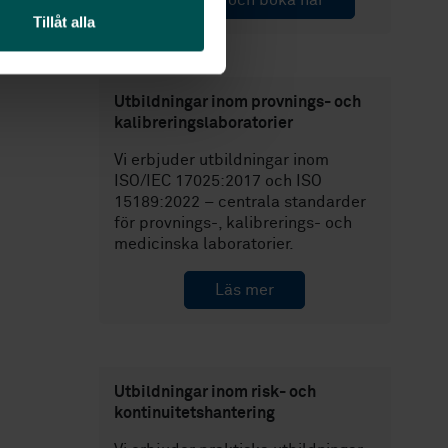
Läs mer och boka här
Tillåt alla
Utbildningar inom provnings- och
kalibreringslaboratorier
Vi erbjuder utbildningar inom
ISO/IEC 17025:2017 och ISO
15189:2022 – centrala standarder
för provnings-, kalibrerings- och
medicinska laboratorier.
Läs mer
Utbildningar inom risk- och
kontinuitetshantering