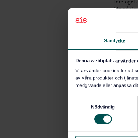
företaget 
lita på i h
Användb
Sveriges fö
Samtycke
hand är de
sin förmåg
de företag 
Denna webbplats använder 
upprätthål
Vi använder cookies för att s
–
Standard
av våra produkter och tjänster
arbetet är
medgivande eller anpassa dit
all standa
kunskaper 
S
Nödvändig
a
m
t
y
c