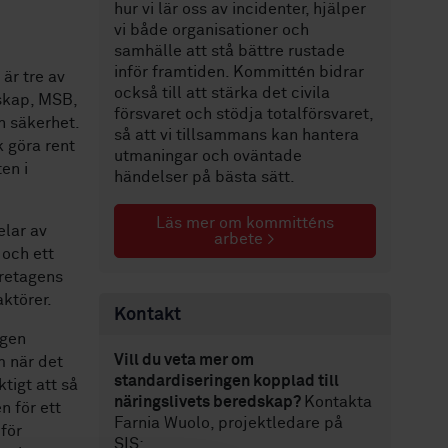
hur vi lär oss av incidenter, hjälper
vi både organisationer och
samhälle att stå bättre rustade
inför framtiden. Kommittén bidrar
är tre av
också till att stärka det civila
skap, MSB,
försvaret och stödja totalförsvaret,
 säkerhet.
så att vi tillsammans kan hantera
 göra rent
utmaningar och oväntade
en i
händelser på bästa sätt.
Läs mer om kommitténs
elar av
arbete >
och ett
öretagens
ktörer.
Kontakt
agen
Vill du veta mer om
m när det
standardiseringen kopplad till
tigt att så
näringslivets beredskap?
Kontakta
n för ett
Farnia Wuolo, projektledare på
för
SIS: