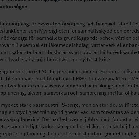
arsförmågan.
försörjning, dricksvattenförsörjning och finansiell stabilitet 
lsfunktioner som Myndigheten för samhällsskydd och bered
 nödvändiga för samhällets grundläggande behov, värden och
över till exempel ett läkemedelsbolag, vattenverk eller bank
ör att säkerställa att de klarar av att upprätthålla verksamhet
v allvarlig kris, höjd beredskap och ytterst krig?
agerar just nu ett 20-tal personer som representerar olika d
et. Tillsammans med bland annat MSB, Försvarsmakten, FMV 
er utvecklar de en ny svensk standard som ska ge stöd för f
planering, liksom samverkan och samordning mellan olika a
n mycket stark basindustri i Sverige, men en stor del av föret
dag en otydlighet från myndigheter vad som förväntas av de
edskapsplanering. Det här behöver vi jobba med, för det är vik
tag som möjligt stärker sin egen beredskap och tar höjd äve
repp i sin planering. En certifierbar standard gör det möjligt 