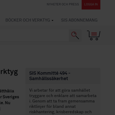
NYHETER OCH PRESS
LOGGA IN
BÖCKER OCH VERKTYG
SIS ABONNEMANG
erktyg
SIS Kommitté 494 -
Samhällssäkerhet
Vi arbetar för att göra samhället
ätthålla
tryggare och enklare att samarbeta
ör Sveriges
i. Genom att ta fram gemensamma
le. Nu
riktlinjer för bland annat
t
riskhantering, krisberedskap och