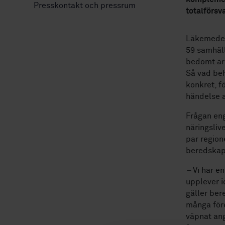
Presskontakt och pressrum
totalförsv
Läkemedels
59 samhäl
bedömt är
Så vad beh
konkret, f
händelse a
Frågan eng
näringsliv
par region
beredskaps
–
Vi har e
upplever i
gäller ber
många före
väpnat ang