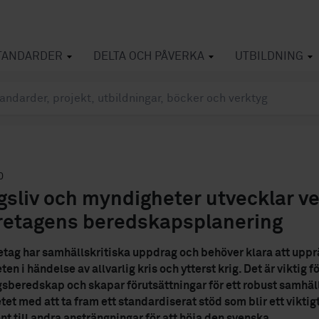
TANDARDER
DELTA OCH PÅVERKA
UTBILDNING
0
gsliv och myndigheter utvecklar v
öretagens beredskapsplanering
tag har samhällskritiska uppdrag och behöver klara att uppr
n i händelse av allvarlig kris och ytterst krig. Det är viktig f
gsberedskap och skapar förutsättningar för ett robust samhäl
et med att ta fram ett standardiserat stöd som blir ett viktig
 till andra ansträngningar för att höja den svenska