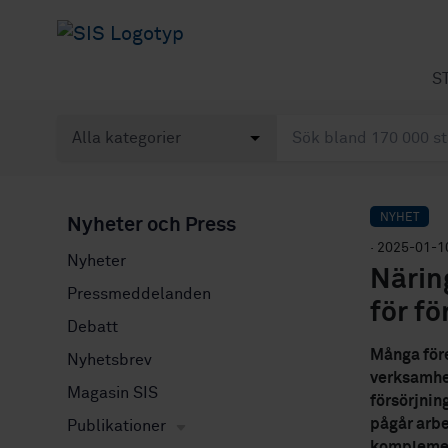
S
NYHET
Nyheter och Press
· 2025-01-1
Nyheter
Närin
Pressmeddelanden
för f
Debatt
Många före
Nyhetsbrev
verksamhete
Magasin SIS
försörjnin
pågår arbet
Publikationer
komplement