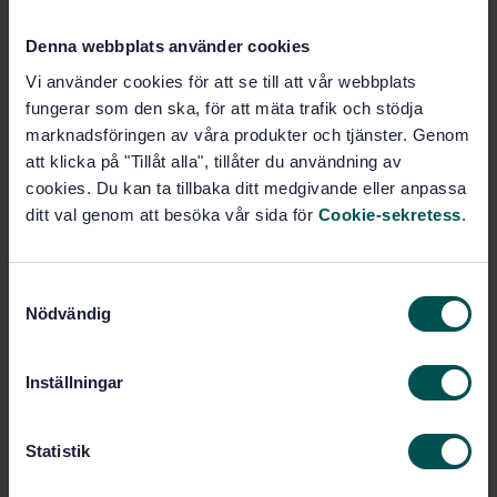
Denna webbplats använder cookies
Vi använder cookies för att se till att vår webbplats
fungerar som den ska, för att mäta trafik och stödja
marknadsföringen av våra produkter och tjänster. Genom
att klicka på "Tillåt alla", tillåter du användning av
cookies. Du kan ta tillbaka ditt medgivande eller anpassa
ditt val genom att besöka vår sida för
Cookie-sekretess
.
S
Nödvändig
a
m
t
Inställningar
y
c
k
Statistik
e