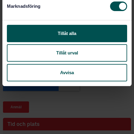
s
Marknadsföring
v
a
l
Tillåt alla
Tillåt urval
Avvisa
Tid och plats