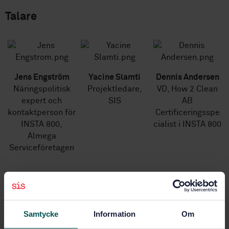
Talare
Jens Engström
Yacine Slamti
Dennis Andersen
Näringspolitisk
Projektledare,
VD, How 2 Clean
expert och
SIS
AB
kontaktperson för
Certificeringsspe
INSTA 800,
cialist i INSTA 800
Almega
Serviceföretagen
Samtycke
Information
Om
Anmälan