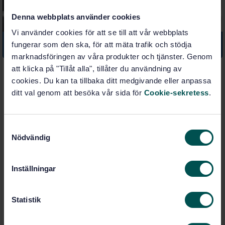
Denna webbplats använder cookies
Vi använder cookies för att se till att vår webbplats
fungerar som den ska, för att mäta trafik och stödja
Materialnyckeln 3.0 – Din guide till metalliska material
marknadsföringen av våra produkter och tjänster. Genom
att klicka på "Tillåt alla", tillåter du användning av
cookies. Du kan ta tillbaka ditt medgivande eller anpassa
ditt val genom att besöka vår sida för
Cookie-sekretess
.
HANDBOK
Karlebo Handbok
S
Pris:
1 180,00 kr
(Papper)
Nödvändig
a
Lägg i varukorgen
m
t
Inställningar
HANDBOK
y
Ritteknik för verkstadsindustrin
c
k
Statistik
Pris:
495,00 kr
(Papper)
e
Lägg i varukorgen
s