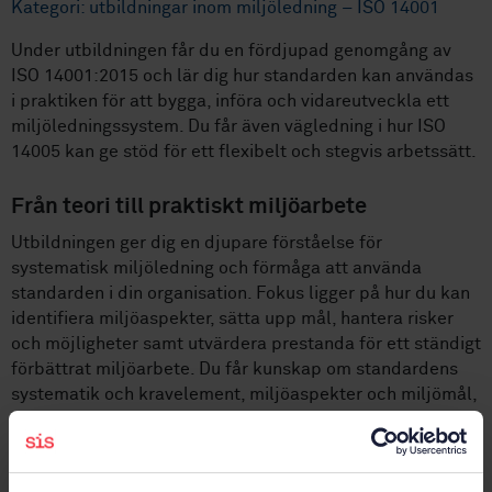
Kategori: utbildningar inom miljöledning – ISO 14001
Under utbildningen får du en fördjupad genomgång av
ISO 14001:2015 och lär dig hur standarden kan användas
i praktiken för att bygga, införa och vidareutveckla ett
miljöledningssystem. Du får även vägledning i hur ISO
14005 kan ge stöd för ett flexibelt och stegvis arbetssätt.
Från teori till praktiskt miljöarbete
Utbildningen ger dig en djupare förståelse för
systematisk miljöledning och förmåga att använda
standarden i din organisation. Fokus ligger på hur du kan
identifiera miljöaspekter, sätta upp mål, hantera risker
och möjligheter samt utvärdera prestanda för ett ständigt
förbättrat miljöarbete. Du får kunskap om standardens
systematik och kravelement, miljöaspekter och miljömål,
samt utvärdering av prestanda och ledningens
genomgång.