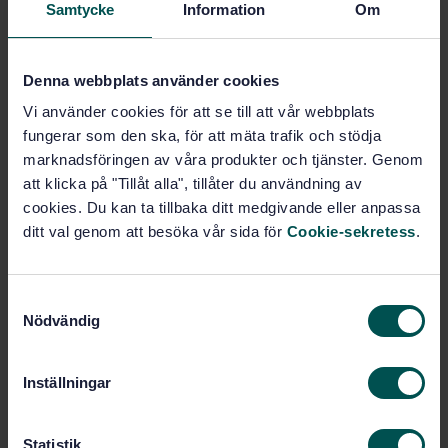
Samtycke
Information
Om
Standarder och bonusmaterial som
ingår
Denna webbplats använder cookies
För vem?
Vi använder cookies för att se till att vår webbplats
fungerar som den ska, för att mäta trafik och stödja
marknadsföringen av våra produkter och tjänster. Genom
Paketpris om två utbildningar
att klicka på "Tillåt alla", tillåter du användning av
cookies. Du kan ta tillbaka ditt medgivande eller anpassa
ditt val genom att besöka vår sida för
Cookie-sekretess
.
Praktisk information
S
Ser du inte bokningsformuläret?
Klicka här för att öppna
Nödvändig
a
formuläret i en ny flik
m
Boka utbildning
t
Inställningar
y
ISO 14001 Miljöledning – Implementering &
c
Utveckling
k
Statistik