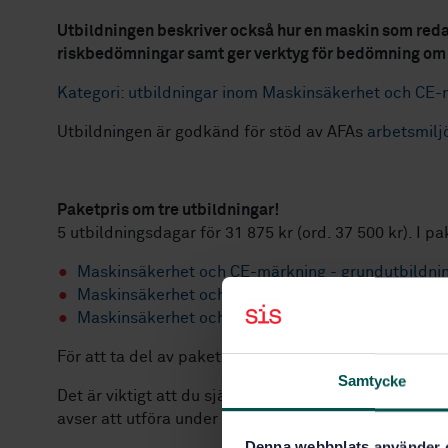
Utbildningen beskriver också hur en maskin som red
riskbedömningar samt ger verktyg för bedömning om 
Kategori: utbildningar inom Maskinsäkerhet och CE
Utbildningen är godkänd för stöd av AFAs
arbetsmilj
Paketpris om tre utbildningar!
5 utbildningsdagar för 31 875 kr (ord. 37 500 kr). I pa
Maskinsäkerhet och CE-märkning - grundutbildni
Maskinsäkerhet och CE-märkning - fortsättningsu
Maskinsäkerhet och CE-märkning – Riskbedömni
För att ta del av paketpriserna mejla
utbildning@sis
Samtycke
Det är viktigt att du själv tar med dig en dator (elle
avser att utföra under dagen/dagarna.
Denna webbplats använder 