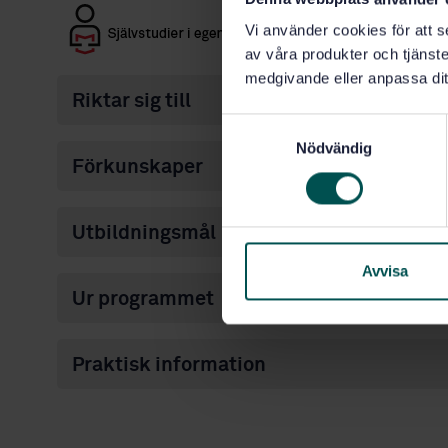
Vi använder cookies för att s
av våra produkter och tjänster
medgivande eller anpassa dit
Riktar sig till
S
Nödvändig
a
Förkunskaper
m
t
y
Utbildningsmål
c
k
Avvisa
e
Ur programmet
s
v
Praktisk information
a
l