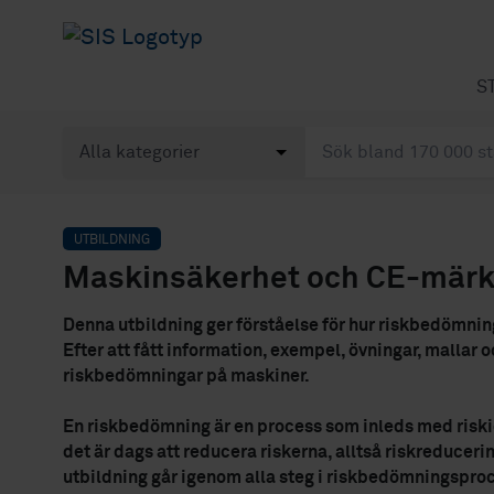
S
UTBILDNING
Maskinsäkerhet och CE-märk
Denna utbildning ger förståelse för hur riskbedömning
Efter att fått information, exempel, övningar, malla
riskbedömningar på maskiner.
En riskbedömning är en process som inleds med riski
det är dags att reducera riskerna, alltså riskreduceri
utbildning går igenom alla steg i riskbedömningspro