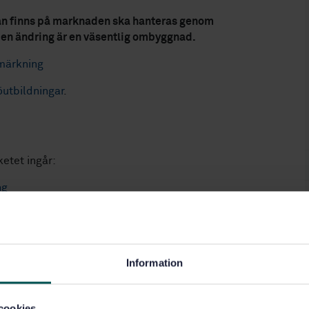
an finns på marknaden ska hanteras genom
en ändring är en väsentlig ombyggnad.
-märkning
öutbildningar
.
ketet ingår:
ng
tbildning
ng
.se
för anmälan.
Information
r motsvarande), för att kunna genomföra de övningar vi
cookies