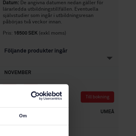
Datum:
De angivna datumen nedan gäller för
lärarledda utbildningstillfällen. Eventuella
självstudier som ingår i utbildningsresan
påbörjas två veckor innan.
Pris:
16500 SEK
(exkl moms)
Följande produkter ingår
NOVEMBER
TOR
-
FRE
12
13
Till bokning
Kl. 09:00 - 16:30
UMEÅ
Om