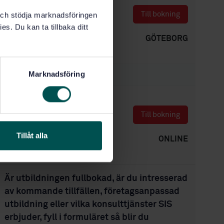
TOR
-
FRE
26
27
Till bokning
k och stödja marknadsföringen
es. Du kan ta tillbaka ditt
Kl. 09:00 - 16:30
GÖTEBORG
Marknadsföring
DECEMBER
TOR
-
FRE
3
4
Till bokning
Tillåt alla
Kl. 09:00 - 16:30
ONLINE
Är utbildningen fullbokad, är du intresserad
av kommande tillfällen, företagsanpassad
utbildning eller vilka konsulttjänster SIS
erbjuder, fyll i formuläret så blir du