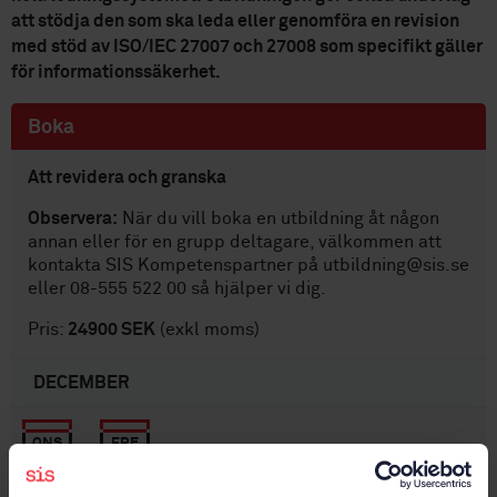
att stödja den som ska leda eller genomföra en revision
med stöd av ISO/IEC 27007 och 27008 som specifikt gäller
för informationssäkerhet.
Boka
Att revidera och granska
Observera:
När du vill boka en utbildning åt någon
annan eller för en grupp deltagare, välkommen att
kontakta SIS Kompetenspartner på utbildning@sis.se
eller 08-555 522 00 så hjälper vi dig.
Pris:
24900 SEK
(exkl moms)
DECEMBER
ONS
-
FRE
2
4
Till bokning