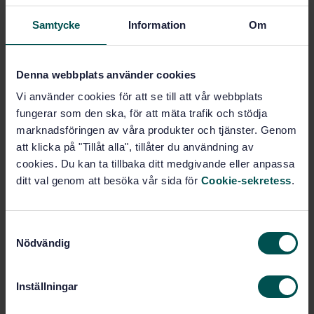
Kl. 10:00 - 14:30
STOCKHOLM
Samtycke
Information
Om
Följande produkter ingår
Denna webbplats använder cookies
Vi använder cookies för att se till att vår webbplats
fungerar som den ska, för att mäta trafik och stödja
Är utbildningen fullbokad, är du intresserad av
marknadsföringen av våra produkter och tjänster. Genom
kommande tillfällen, företagsanpassad
att klicka på "Tillåt alla", tillåter du användning av
utbildning eller vilka konsulttjänster SIS
cookies. Du kan ta tillbaka ditt medgivande eller anpassa
erbjuder, fyll i formuläret så blir du kontaktad av
ditt val genom att besöka vår sida för
Cookie-sekretess
.
SIS Kompetenspartner inom kort.
S
Kategori: utbildningar inom informationssäkerhet –
Nödvändig
a
cybersäkerhet ISO 27001
m
Vi går bland annat igenom revision, kontroll och
t
Inställningar
förbättringsarbete, efterlevnad av externa krav
y
samt användningen av revisioner som underlag i
c