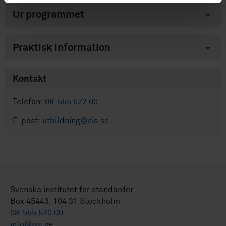
Ur programmet
Praktisk information
Kontakt
Telefon:
08-555 522 00
E-post:
utbildning@sis.se
Svenska institutet för standarder
Box 45443, 104 31 Stockholm
08-555 520 00
info@sis.se