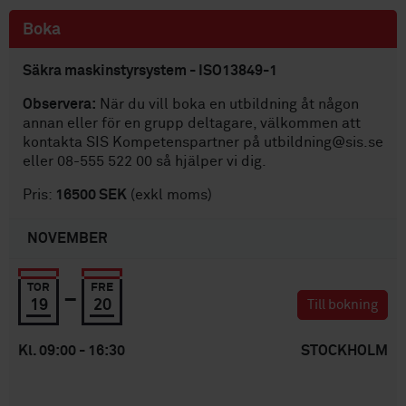
Boka
Säkra maskinstyrsystem - ISO13849-1
Observera:
När du vill boka en utbildning åt någon
annan eller för en grupp deltagare, välkommen att
kontakta SIS Kompetenspartner på utbildning@sis.se
eller 08-555 522 00 så hjälper vi dig.
Pris:
16500 SEK
(exkl moms)
NOVEMBER
TOR
-
FRE
19
20
Till bokning
Kl. 09:00 - 16:30
STOCKHOLM