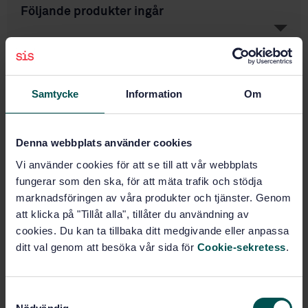
Följande produkter ingår
Är utbildningen fullbokad, är du intresserad av
kommande tillfällen, företagsanpassad
Samtycke
Information
Om
utbildning eller vilka konsulttjänster SIS
erbjuder, fyll i formuläret så blir du kontaktad av
SIS Kompetenspartner inom kort.
Denna webbplats använder cookies
Vi använder cookies för att se till att vår webbplats
Kategori: utbildningar inom Maskinsäkerhet och CE-
fungerar som den ska, för att mäta trafik och stödja
märkning
marknadsföringen av våra produkter och tjänster. Genom
Det här är en tvådagarsutbildning som går på djupet och
att klicka på "Tillåt alla", tillåter du användning av
innehåller också mer övningar där du praktiskt får träna
cookies. Du kan ta tillbaka ditt medgivande eller anpassa
på generella praktikfall och får möjlighet att diskutera
ditt val genom att besöka vår sida för
Cookie-sekretess
.
egna exempel.
Standarden
SS-EN ISO 13849-1:
2023 är den nya
S
europeiska standarden för maskinsäkerhet med nya