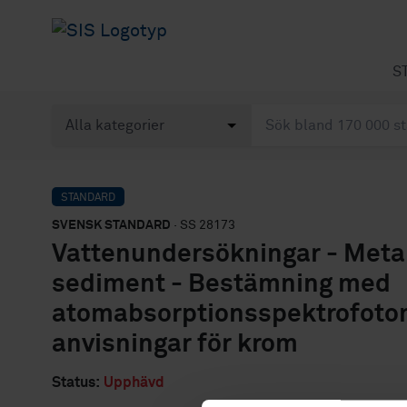
S
STANDARD
SVENSK STANDARD
· SS 28173
Vattenundersökningar - Metall
sediment - Bestämning med
atomabsorptionsspektrofotome
anvisningar för krom
Status:
Upphävd