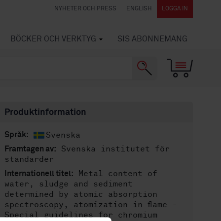
NYHETER OCH PRESS
ENGLISH
LOGGA IN
BÖCKER OCH VERKTYG
SIS ABONNEMANG
Produktinformation
Svenska
Språk:
Svenska institutet för
Framtagen av:
standarder
Metal content of
Internationell titel:
water, sludge and sediment
determined by atomic absorption
spectroscopy, atomization in flame -
Special guidelines for chromium