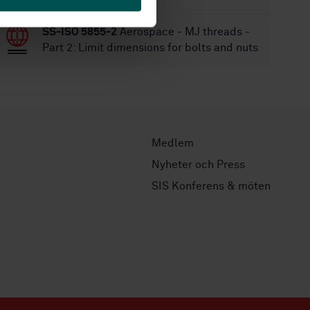
SS-ISO 5855-2
Aerospace - MJ threads -
Part 2: Limit dimensions for bolts and nuts
Medlem
Nyheter och Press
SIS Konferens & möten