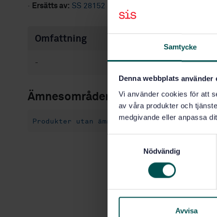
·
Ersätts av:
SS 28152
Omfattning
Samtycke
-
Denna webbplats använder 
Vi använder cookies för att s
Ämnesområden
av våra produkter och tjänster
medgivande eller anpassa dit
Produkter utan ämnesområde (99.999)
S
Nödvändig
a
m
t
y
c
k
Avvisa