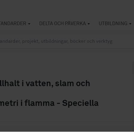
TANDARDER
DELTA OCH PÅVERKA
UTBILDNING
halt i vatten, slam och
tri i flamma - Speciella