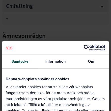
Omfattning
-
Ämnesområden
Produkter utan ämnesområde
(99.999)
Samtycke
Information
Om
Produktinformation
Denna webbplats använder cookies
Svenska
Språk:
Vi använder cookies för att se till att vår webbplats
Svenska institutet för
Framtagen av:
fungerar som den ska, för att mäta trafik och stödja
standarder
marknadsföringen av våra produkter och tjänster. Genom
Method for the
Internationell titel:
att klicka på "Tillåt alla", tillåter du användning av
determination of colour fastness to
cookies. Du kan ta tillbaka ditt medgivande eller anpassa