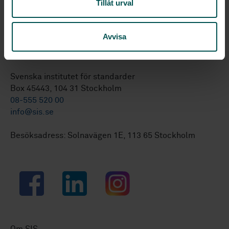
Tillåt urval
Limit dimensions for bolts and nuts
Avvisa
Svenska institutet för standarder
Box 45443, 104 31 Stockholm
08-555 520 00
info@sis.se
Besöksadress: Solnavägen 1E, 113 65 Stockholm
Facebook
LinkedIn
Instagram
Om SIS