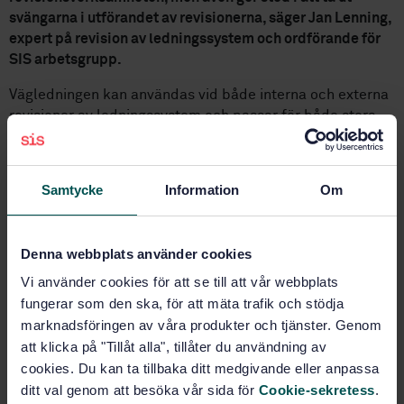
svängarna i utförandet av revisionerna, säger Jan Lenning,
expert på revision av ledningssystem och ordförande för
SIS arbetsgrupp.
Vägledningen kan användas vid både interna och externa
revisioner av ledningssystem och passar för både stora
och små organisationer, oavsett bransch. Revisioner av
ledningssystem ger organisationer ett effektivt verktyg
för att säkerställa att verksamhetsprocesserna styrs och
Samtycke
Information
Om
resurserna används på ett tillfredsställande och effektivt
sätt. Revisioner kan även ses som tillfällen att hitta
förbättringsmöjligheter.
Denna webbplats använder cookies
– En av de viktigaste nyheterna i den nya utgåvan är ett
Vi använder cookies för att se till att vår webbplats
ökat fokus på riskbaserad strategi och ledningsfrågor.
fungerar som den ska, för att mäta trafik och stödja
Samtidigt har vägledningen gjorts mer generell och
marknadsföringen av våra produkter och tjänster. Genom
anpassats för till exempel virtuella revisioner, säger Jan
att klicka på "Tillåt alla", tillåter du användning av
Lenning.
cookies. Du kan ta tillbaka ditt medgivande eller anpassa
ditt val genom att besöka vår sida för
Cookie-sekretess
.
– Min drivkraft är att sprida information om att revisioner