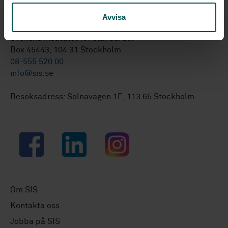
Avvisa
Svenska institutet för standarder
Box 45443, 104 31 Stockholm
08-555 520 00
info@sis.se
Besöksadress: Solnavägen 1E, 113 65 Stockholm
Facebook
LinkedIn
Instagram
Om SIS
Kontakta oss
Jobba på SIS