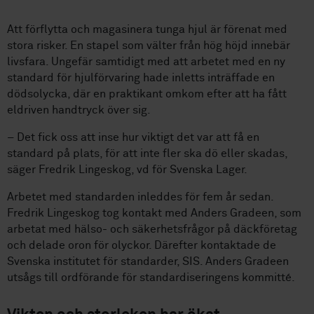
Att förflytta och magasinera tunga hjul är förenat med
stora risker. En stapel som välter från hög höjd innebär
livsfara. Ungefär samtidigt med att arbetet med en ny
standard för hjulförvaring hade inletts inträffade en
dödsolycka, där en praktikant omkom efter att ha fått
eldriven handtryck över sig.
– Det fick oss att inse hur viktigt det var att få en
standard på plats, för att inte fler ska dö eller skadas,
säger Fredrik Lingeskog, vd för Svenska Lager.
Arbetet med standarden inleddes för fem år sedan.
Fredrik Lingeskog tog kontakt med Anders Gradeen, som
arbetat med hälso- och säkerhetsfrågor på däckföretag
och delade oron för olyckor. Därefter kontaktade de
Svenska institutet för standarder, SIS. Anders Gradeen
utsågs till ordförande för standardiseringens kommitté.