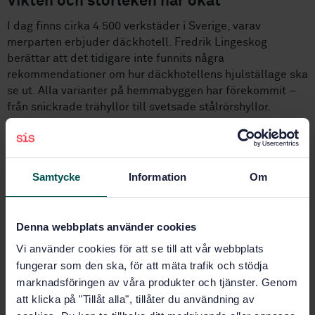
Vikten och storleken har ökat
I dag finns cirka 4 500 verkstäder i Sverige, varav
merparten erbjuder däckhotell. Fredrik Lingeskog
berättar att det tidigare inte funnits några
rekommendationer om hur däckhotellens hjulställage ska
se ut. Alla varianter på hemmabyggen har förekommit –
från snickrade trähyllor till svetsade stålrörshyllor.
En utmaning i arbetet med den nya standarden har varit
att ta hänsyn till att hjulen blir allt större och tyngre. På
tio år har snittvikten ökat från 25 till 30-35 kilo och
Samtycke
Information
Om
snittstorleken från 17 till cirka 22 tum. Det innebär att
ställagen måste utformas så att de rymmer färre hjul än
tidigare.
Denna webbplats använder cookies
– Nu kan däckfirmorna redan vid upphandling ställa krav
Vi använder cookies för att se till att vår webbplats
på leverantören ska utforma ställagen enligt standard.
fungerar som den ska, för att mäta trafik och stödja
Det är en stor förbättring jämfört med hur det var
marknadsföringen av våra produkter och tjänster. Genom
tidigare, säger Fredrik Lingeskog.
att klicka på "Tillåt alla", tillåter du användning av