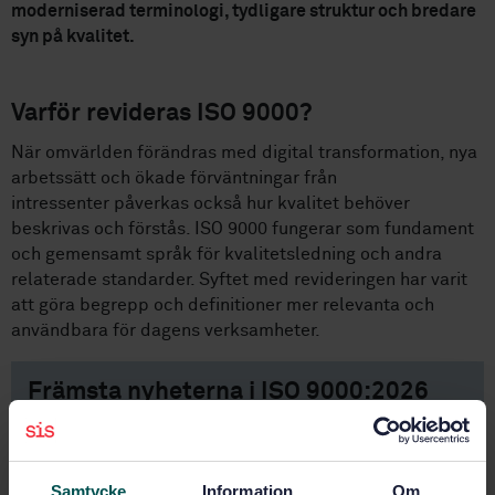
moderniserad terminologi, tydligare struktur och bredare
syn på kvalitet.
Varför revideras ISO 9000?
När omvärlden förändras med digital transformation, nya
arbetssätt och ökade förväntningar från
intressenter påverkas också hur kvalitet behöver
beskrivas och förstås. ISO 9000 fungerar som fundament
och gemensamt språk för kvalitetsledning och andra
relaterade standarder. Syftet med revideringen har varit
att göra begrepp och definitioner mer relevanta och
användbara för dagens verksamheter.
Främsta nyheterna i ISO 9000:2026
◼️ Nya termer har lagts till och flera befintliga
definitioner har justerats och förtydligats.
Sammantaget blir standarden bredare och mer
Samtycke
Information
Om