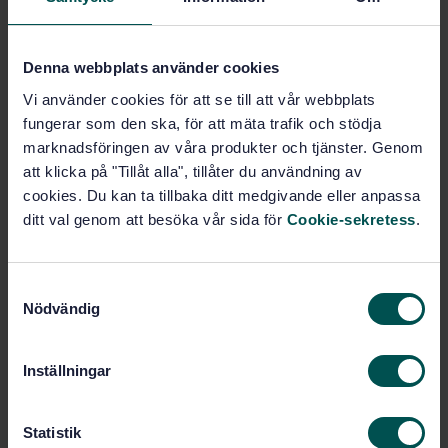
heltäckande, samtidigt som de grundläggande
kvalitetsprinciperna ligger fast. Förändringarna
handlar i första hand om förtydliganden och
Denna webbplats använder cookies
utvidgning, snarare än ett helt nytt angreppssätt.
Vi använder cookies för att se till att vår webbplats
◼️ Parallell utveckling och anpassning till nya ISO
fungerar som den ska, för att mäta trafik och stödja
9001, i syfte att skapa en mer enhetlig terminologi
marknadsföringen av våra produkter och tjänster. Genom
och göra standarderna bättre synkade. I och med
att klicka på "Tillåt alla", tillåter du användning av
detta flyttas vissa begrepp och principer till nya
cookies. Du kan ta tillbaka ditt medgivande eller anpassa
kapitel samt att bilagor och illustrationer har
ditt val genom att besöka vår sida för
Cookie-sekretess
.
uppdaterats för att bli mer lättförståeliga.
◼️ Tydligare uppdelning av grundläggande och
S
kompletterande kvalitetskoncept, som speglar hur
Nödvändig
a
kvalitetsarbete i allt större utsträckning påverkas av
m
exempelvis digitalisering, intressentfokus och
t
riskbaserat tänkande.
Inställningar
y
c
Beställ ISO 9000:2026 här >>
k
Statistik