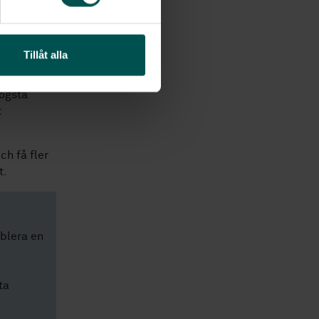
Tillåt alla
högsta
t
ch få fler
t.
blera en
ta