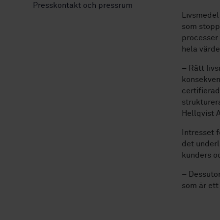
Presskontakt och pressrum
Livsmedel 
som stoppa
processer
hela värde
– Rätt liv
konsekvens
certifiera
strukturer
Hellqvist 
Intresset f
det underl
kunders o
– Dessutom
som är ett