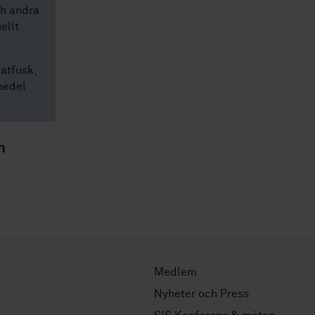
ch andra
ellt
atfusk,
smedel
h
Medlem
Nyheter och Press