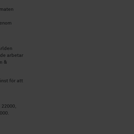
 maten
genom
ärlden
 de arbetar
öm &
nst för att
C 22000,
000.