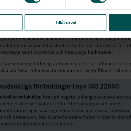
t.
ändras ISO 22000?
Tillåt urval
t till den reviderade utgåvan, som enligt den preliminära
 publiceras nästa år, innehåller framför allt nya krav på att 
etablerar en livsmedelssäkerhetskultur, har processer för at
 sabotage samt upptäcka och förebygga bedrägerier.
 har sedvanlig förfining av kraven gjorts, för att underlätta o
 alla storlekar att använda standarden, säger Rikard Hellqvis
vudsakliga förändringar i nya ISO 22000
lssäkerhetskultur.
Krav på högsta ledningens ansvar att eta
vsmedelssäkerhetskultur. Detta eftersom organisationens
ma värderingar, övertygelser och sociala normer påverkar
t och beteenden. När livsmedelssäkerheten brister är det of
 som är problemet, inte strukturen.