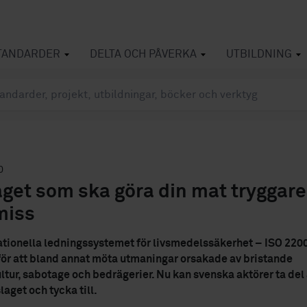
TANDARDER
DELTA OCH PÅVERKA
UTBILDNING
0
aget som ska göra din mat tryggare
miss
ationella ledningssystemet för livsmedelssäkerhet – ISO 220
för att bland annat möta utmaningar orsakade av bristande
ltur, sabotage och bedrägerier. Nu kan svenska aktörer ta del
aget och tycka till.