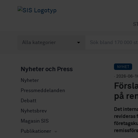
S
NYHET
Nyheter och Press
· 2026-06-1
Nyheter
Försl
Pressmeddelanden
på re
Debatt
Det intern
Nyhetsbrev
revideras 
Magasin SIS
företagsku
remissförsl
Publikationer