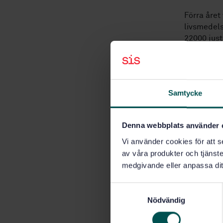
Förra året
livsmedels
22000 just
fortsätter
området, 
– Nu finns 
alla svens
Samtycke
synpunkter
säger Rika
Denna webbplats använder 
Möjlighete
Vi använder cookies för att s
svara på 
av våra produkter och tjänster
djup först
medgivande eller anpassa dit
får den so
– Det är oe
S
fantastisk
Nödvändig
a
och förhind
m
kan det bli