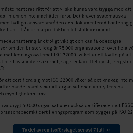
måste hanteras rätt för att vi ska kunna vara trygga med att
s i munnen inte innehåller faror. Det kräver systematiska
 med tydliga ansvarsområden och dokumenterad hantering 
kedjan – från primärproduktion till slutkonsument.
smedelshantering är otroligt viktigt och kan få ödesdigra
er om den brister. Idag är 75 000 organisationer över hela v
de mot ledningssystemet ISO 22000, vilket är ett kvitto på att
at med livsmedelssäkerhet, säger Rikard Hellqvist, Bergstr
AB.
ör att certifiera sig mot ISO 22000 växer så det knakar, inte mi
ättar handel samt visar att organisationen uppfyller sina
ch myndigheters krav.
 är drygt 40 000 organisationer också certifierade mot FSS
 branschspecifikt certifieringsprogram som bygger på ISO 22
Ta del av remissförslaget senast 7 juli
>>