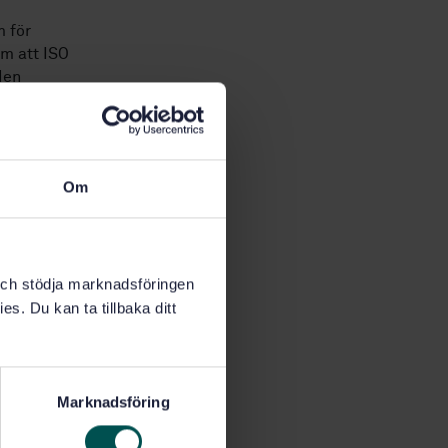
m för
om att ISO
den
n inom
 uppmana
sina
Om
åverka,
r, där
att
k och stödja marknadsföringen
ärtill en
es. Du kan ta tillbaka ditt
 innehåll,
.
ka
Marknadsföring
 håll, då
 så bra