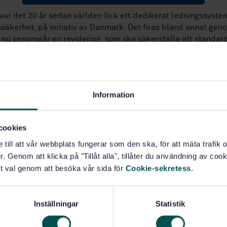
 var det 20 år sedan världen fick ett dedikerat ledningssyste
säkerhet, på initiativ av Danmark. Det firas bland annat gen
 nu genomgår en revidering, som ska säkerställa att standar
 att vara lika revelvant och återspegla den senaste kunskape
också framöver.
ett färdigt förslag, som är på remiss fram till 7 juli. Jag vill
ka aktörer, stora som små, att ladda ner remissen och lämna 
Information
. Standarder som ISO 22000 är en maktstruktur som vi kan p
rd Hellqvist.
cookies
n att påverka innehållet i en standard kan ske på olika nivåe
e till att vår webbplats fungerar som den ska, för att mäta trafi
remissen
representerar den lägsta. Än större möjligheter, och d
. Genom att klicka på "Tillåt alla", tillåter du användning av cooki
åelse för de avvägningar som ligger till grund för standardens
t val genom att besöka vår sida för
Cookie-sekretess
.
m likt Rikard Hellqvist går med i standardiseringskommittén
rhört lärorikt. Du får insikt i vad som händer globalt och ett
t nätverk. Vi som är med i kommittén har möjlighet att påver
Inställningar
Statistik
ra dumheter. För det är viktigt att ISO 22000 inte driver åt fel
 svårt för branschen. Vi arbetar för att det ska bli rimligt och