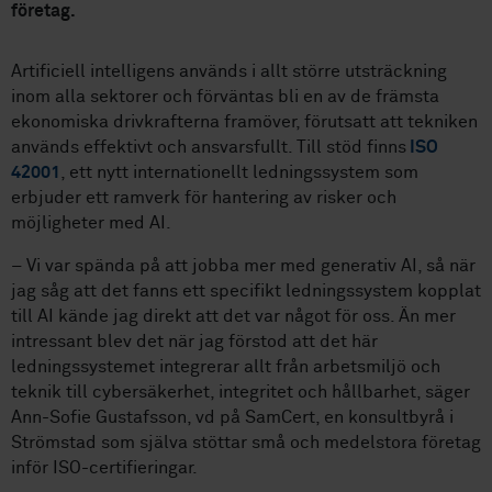
företag.
Artificiell intelligens används i allt större utsträckning
inom alla sektorer och förväntas bli en av de främsta
ekonomiska drivkrafterna framöver, förutsatt att tekniken
används effektivt och ansvarsfullt. Till stöd finns
ISO
42001
, ett nytt internationellt ledningssystem som
erbjuder ett ramverk för hantering av risker och
möjligheter med AI.
– Vi var spända på att jobba mer med generativ AI, så när
jag såg att det fanns ett specifikt ledningssystem kopplat
till AI kände jag direkt att det var något för oss. Än mer
intressant blev det när jag förstod att det här
ledningssystemet integrerar allt från arbetsmiljö och
teknik till cybersäkerhet, integritet och hållbarhet, säger
Ann-Sofie Gustafsson, vd på SamCert, en konsultbyrå i
Strömstad som själva stöttar små och medelstora företag
inför ISO-certifieringar.