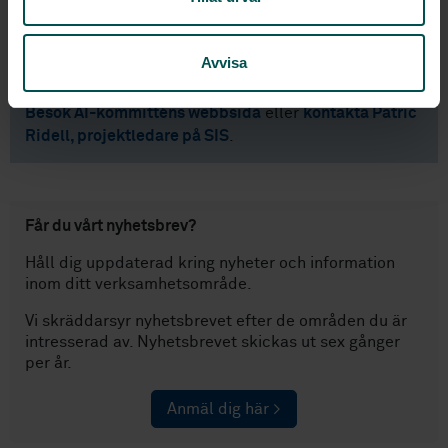
Den mest uppenbara risken är att företag hamnar efter i
utvecklingen, säger Ann-Sofie Gustafsson.
Avvisa
Vill du veta mer om standardiseringen inom AI?
Besök AI-kommitténs webbsida
eller
kontakta Patric
Ridell, projektledare på SIS
.
Får du vårt nyhetsbrev?
Håll dig uppdaterad kring nyheter och information
inom ditt verksamhetsområde.
Vi skräddarsyr nyhetsbrevet efter de områden du är
intresserad av. Nyhetsbrevet skickas ut sex gånger
per år.
Anmäl dig här >