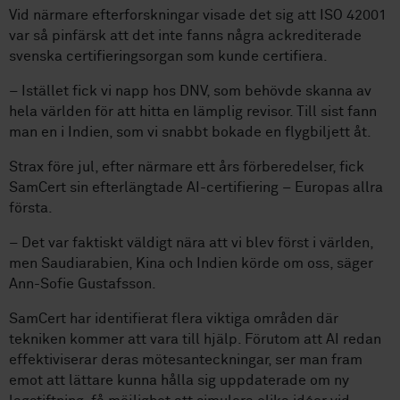
Vid närmare efterforskningar visade det sig att ISO 42001
var så pinfärsk att det inte fanns några ackrediterade
svenska certifieringsorgan som kunde certifiera.
– Istället fick vi napp hos DNV, som behövde skanna av
hela världen för att hitta en lämplig revisor. Till sist fann
man en i Indien, som vi snabbt bokade en flygbiljett åt.
Strax före jul, efter närmare ett års förberedelser, fick
SamCert sin efterlängtade AI-certifiering – Europas allra
första.
– Det var faktiskt väldigt nära att vi blev först i världen,
men Saudiarabien, Kina och Indien körde om oss, säger
Ann-Sofie Gustafsson.
SamCert har identifierat flera viktiga områden där
tekniken kommer att vara till hjälp. Förutom att AI redan
effektiviserar deras mötesanteckningar, ser man fram
emot att lättare kunna hålla sig uppdaterade om ny