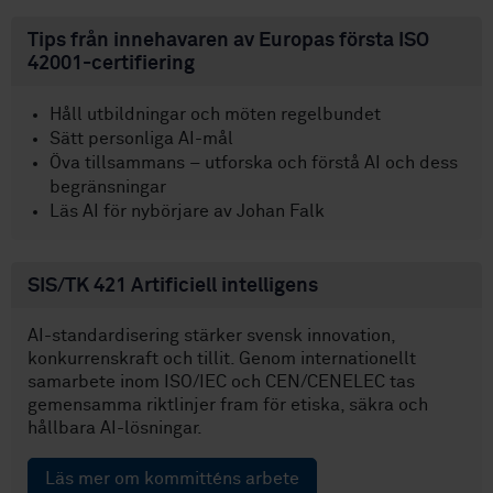
Tips från innehavaren av Europas första ISO
42001-certifiering
Håll utbildningar och möten regelbundet
Sätt personliga AI-mål
Öva tillsammans – utforska och förstå AI och dess
begränsningar
Läs AI för nybörjare av Johan Falk
SIS/TK 421 Artificiell intelligens
AI-standardisering stärker svensk innovation,
konkurrenskraft och tillit. Genom internationellt
samarbete inom ISO/IEC och CEN/CENELEC tas
gemensamma riktlinjer fram för etiska, säkra och
hållbara AI-lösningar.
Läs mer om kommitténs arbete