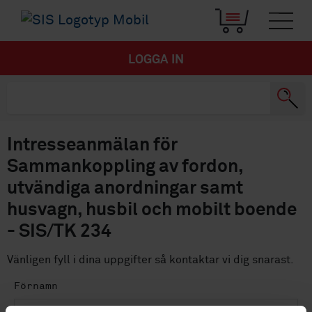
LOGGA IN
Intresseanmälan för
Sammankoppling av fordon,
utvändiga anordningar samt
husvagn, husbil och mobilt boende
- SIS/TK 234
Vänligen fyll i dina uppgifter så kontaktar vi dig snarast.
Förnamn