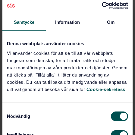
Efternamn
Samtycke
Information
Om
E-post
Denna webbplats använder cookies
Vi använder cookies för att se till att vår webbplats
fungerar som den ska, för att mäta trafik och stödja
Telefon
marknadsföringen av våra produkter och tjänster. Genom
att klicka på "Tillåt alla", tillåter du användning av
cookies. Du kan ta tillbaka ditt medgivande eller anpassa
Meddelande
ditt val genom att besöka vår sida för
Cookie-sekretess
.
S
Nödvändig
a
m
t
Inställningar