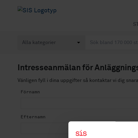
S
Intresseanmälan för Anläggnings
Vänligen fyll i dina uppgifter så kontaktar vi dig snar
Förnamn
Efternamn