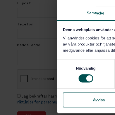
E-post
Samtycke
Telefon
Denna webbplats använder 
Vi använder cookies för att s
av våra produkter och tjänster
Meddelande
medgivande eller anpassa dit
S
Nödvändig
a
m
t
y
c
Jag bekräftar härmed att jag blivit informerad om
k
Avvisa
riktlinjer för personuppgiftsbehandling.
e
s