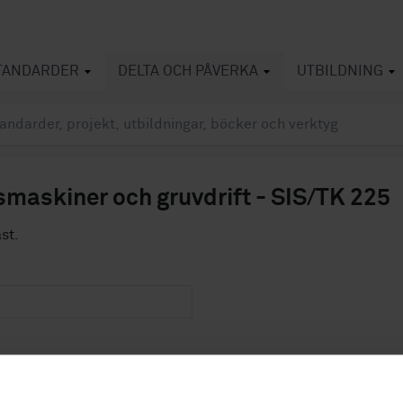
TANDARDER
DELTA OCH PÅVERKA
UTBILDNING
maskiner och gruvdrift - SIS/TK 225
ast.