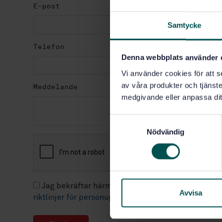
E-post
Samtycke
Telefon
Denna webbplats använder 
Vi använder cookies för att s
av våra produkter och tjänster
Meddelande
medgivande eller anpassa dit
S
Nödvändig
a
m
t
y
c
Jag bekräftar härmed att jag blivit informerad om
k
Avvisa
riktlinjer för personuppgiftsbehandling.
e
s