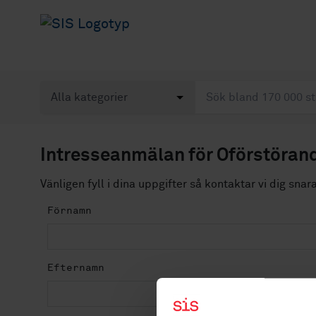
Intresseanmälan för Oförstörand
Vänligen fyll i dina uppgifter så kontaktar vi dig snar
Förnamn
Efternamn