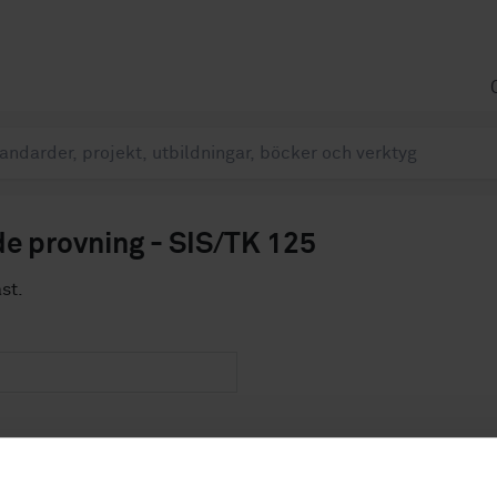
e provning - SIS/TK 125
ast.