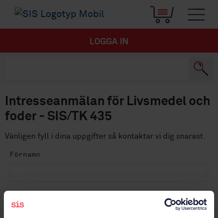
LOGGA IN
Intresseanmälan för Livsmedel och
foder - SIS/TK 435
Vänligen fyll i dina uppgifter så kontaktar vi dig snarast.
Förnamn
Efternamn