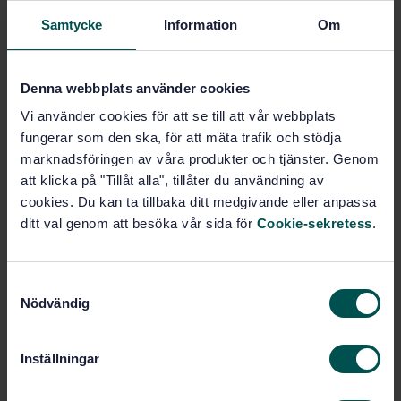
Samtycke
Information
Om
E-post
Denna webbplats använder cookies
Telefon
Vi använder cookies för att se till att vår webbplats
fungerar som den ska, för att mäta trafik och stödja
marknadsföringen av våra produkter och tjänster. Genom
Meddelande
att klicka på "Tillåt alla", tillåter du användning av
cookies. Du kan ta tillbaka ditt medgivande eller anpassa
ditt val genom att besöka vår sida för
Cookie-sekretess
.
S
Nödvändig
a
m
t
Jag bekräftar härmed att jag blivit informerad om
Inställningar
y
och tagit del av
SIS riktlinjer för
c
personuppgiftsbehandling.