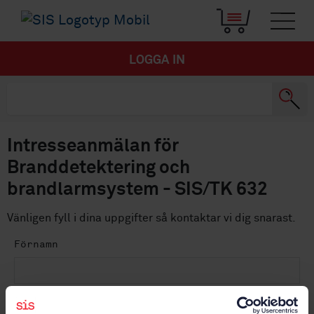
LOGGA IN
Intresseanmälan för
Branddetektering och
brandlarmsystem - SIS/TK 632
Vänligen fyll i dina uppgifter så kontaktar vi dig snarast.
Förnamn
Efternamn