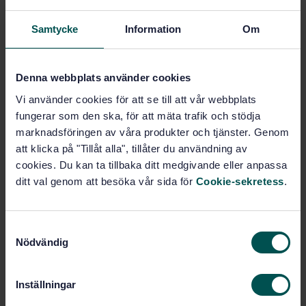
Samtycke
Information
Om
E-post
Denna webbplats använder cookies
Telefon
Vi använder cookies för att se till att vår webbplats
fungerar som den ska, för att mäta trafik och stödja
marknadsföringen av våra produkter och tjänster. Genom
att klicka på "Tillåt alla", tillåter du användning av
Meddelande
cookies. Du kan ta tillbaka ditt medgivande eller anpassa
ditt val genom att besöka vår sida för
Cookie-sekretess
.
S
Nödvändig
a
m
t
Inställningar
Jag bekräftar härmed att jag blivit informerad om
y