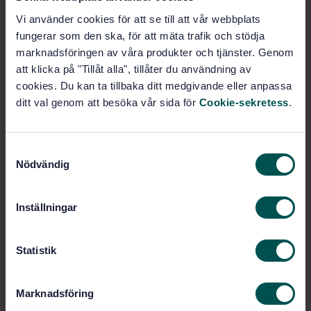
Miljö- och hälsoskydd, säkerhet
Vi använder cookies för att se till att vår webbplats
(13)
fungerar som den ska, för att mäta trafik och stödja
marknadsföringen av våra produkter och tjänster. Genom
att klicka på "Tillåt alla", tillåter du användning av
Energi- och värmeöverföring
cookies. Du kan ta tillbaka ditt medgivande eller anpassa
(27)
ditt val genom att besöka vår sida för
Cookie-sekretess
.
Gruvdrift och mineraler (73)
S
Nödvändig
a
m
Intresseanmälan
t
Inställningar
y
Jag vill gärna veta mer om kommitténs arbete.
c
k
Statistik
Gör en intresseanmälan
e
s
Marknadsföring
v
För dig som är kommittédeltagare