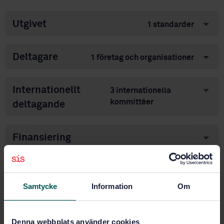
Utgivet
1 standarder
Deltagare
1 företag och organisationer
Internationellt
3 internationella
kommittéer
deltagande
Finansiering
Ämnesområden
Samtycke
Information
Om
Terminologi och dokumentation
(01)
Denna webbplats använder cookies