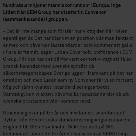
hundratals miljoner människor runt om i Europa. Inge
Lidén från SEM Group har utsetts till Convenor
(sammankallande) i gruppen.
- Det är inte många som förstår hur viktig den här rollen
egentligen är. Det handlar om en position där man faktiskt
är med och påverkar låsstandarder som kommer att gälla
i flera år framåt, säger Urban Doverholt, ordförande i SEM
Group. För oss har det därför varit oerhört viktigt att få en
svensk kandidat med svenskt synsätt på
säkerhetsegenskaper. Sverige ligger i framkant på det här
området och med Lidén som ny Convenor får vi en fortsatt
hög och jämn kvalitet i standardiseringsarbetet.
Samtidigt kan vi aktivt påverka Europastandarder så att
svenska prestandanivåer kommer med.
Utnämningen är på tre år och innebär att sekretariatet
flyttar från den brittiska standardiseringsorganisationen i
England till SIS i Stockholm. Sekretariatet på SIS
kommer att under de tre åren finansieras av SEM Group.