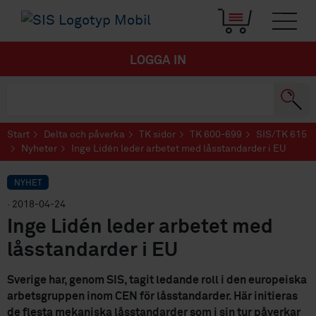
LOGGA IN
Start
Delta och påverka
TK sidor
TK 600-699
SIS/TK 615
Nyheter
Inge Lidén leder arbetet med låsstandarder i EU
NYHET
· 2018-04-24
Inge Lidén leder arbetet med
låsstandarder i EU
Sverige har, genom SIS, tagit ledande roll i den europeiska
arbetsgruppen inom CEN för låsstandarder. Här initieras
de flesta mekaniska låsstandarder som i sin tur påverkar