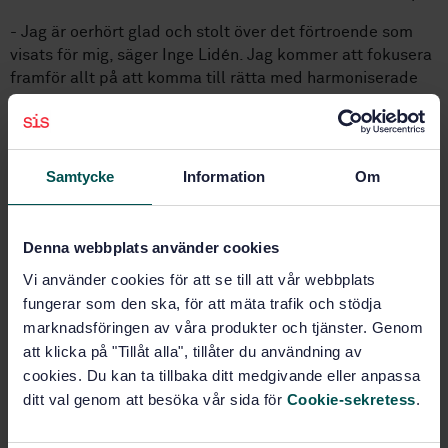
- Jag är oerhört glad och stolt över det förtroende som
visats för mig, säger Inge Lidén. Jag kommer att fokusera
framför allt på att komma till rätta med harmoniserade
standarderna för produkter som skall CE-märkas för
brand- och utrymningsegenskaper. På lite längre sikt
kommer fokus vara på elektromekaniska produkter, EPD-
frågan samt inbrottssäkerhet.
Samtycke
Information
Om
Fakta låsstandardisering
Denna webbplats använder cookies
Arbetet med låsstandarder på europeisk nivå är
Vi använder cookies för att se till att vår webbplats
organiserat på följande sätt.
fungerar som den ska, för att mäta trafik och stödja
marknadsföringen av våra produkter och tjänster. Genom
CEN/TC 33
, Doors, windows, shutters, building hardware
att klicka på "Tillåt alla", tillåter du användning av
and curtain walling – Den europeiska tekniska
cookies. Du kan ta tillbaka ditt medgivande eller anpassa
kommittén.
ditt val genom att besöka vår sida för
Cookie-sekretess
.
CEN/TC 33/WG 4
, Building hardware – Den europeiska
arbetsgruppen för låsstandarder. Här deltar europeiska