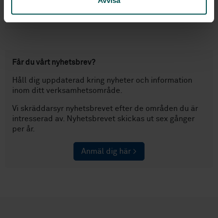
Avvisa
(sammankallande) i europeisk arbetsgrupp för
låsstandarder.
Får du vårt nyhetsbrev?
Håll dig uppdaterad kring nyheter och information
inom ditt verksamhetsområde.
Vi skräddarsyr nyhetsbrevet efter de områden du är
intresserad av. Nyhetsbrevet skickas ut sex gånger
per år.
Anmäl dig här >