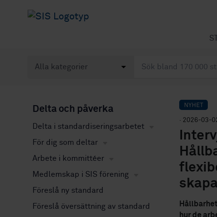
S
NYHET
Delta och påverka
· 2026-03-0
Delta i standardiseringsarbetet
Inter
För dig som deltar
Hållb
Arbete i kommittéer
flexi
Medlemskap i SIS förening
skapa
Föreslå ny standard
Hållbarhet
Föreslå översättning av standard
hur de arb