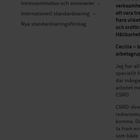
Intressentmöten och seminarier
verksamhet
att vara t
Internationell standardisering
flera vilke
Nya standardiseringsförslag
och ordför
Hållbarhet
Cecilia – b
arbetsgru
Jag har al
speciellt 
där många 
arbetet me
CSRD.
CSRD-direk
redovisnin
komma. Där
ta fram en
som både m