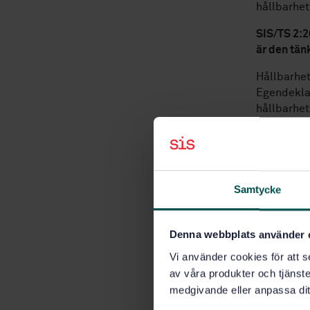
hållbarhet
SIS/TS 2:2
är den tän
Hållbarhet
Egendeklara
hållbarhet
att skapa 
genomföra 
värdekedj
Vi har äve
Samtycke
ser att äv
Hållbarhet
revisorer.
Denna webbplats använder 
Vi använder cookies för att s
Vi ser att
av våra produkter och tjänster
genom att 
medgivande eller anpassa dit
och kunder
Hållbarhet