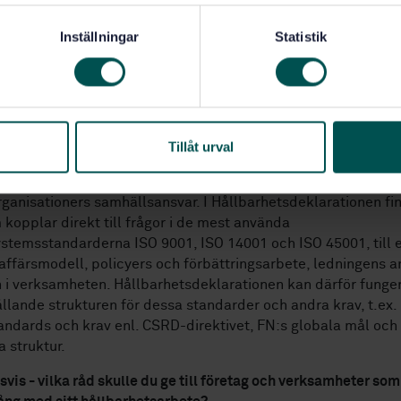
 för att möta kund- och leverantörskrav.
Inställningar
Statistik
sdeklarationen stödjer också möjligheten till verifierbara
spåståenden genom verifiering via 2:a och 3:e part.
sdeklarationen (SIS/TS 2:2025) bygger på vägledningsstand
 hänger det ihop med exempelvis certifieringsbara
Tillåt urval
ystemstandarder?
er att Hållbarhetsdeklarationen bygger på vägledningsstan
ganisationers samhällsansvar. I Hållbarhetsdeklarationen fi
 kopplar direkt till frågor i de mest använda
stemsstandarderna ISO 9001, ISO 14001 och ISO 45001, till
affärsmodell, policyers och förbättringsarbete, ledningens a
n i verksamheten. Hållbarhetsdeklarationen kan därför fung
ande strukturen för dessa standarder och andra krav, t.ex.
ndards och krav enl. CSRD-direktivet, FN:s globala mål och 
 struktur.
svis - vilka råd skulle du ge till företag och verksamheter som