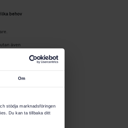
vilka behov
are.
 utan även
kt
llandet av
öretag och
Om
retagens
k och stödja marknadsföringen
dekedjan
es. Du kan ta tillbaka ditt
 är olika
I
lista som