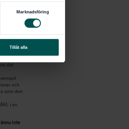
Marknadsföring
arden ISO
Tillåt alla
darden ISO
nns det
 exempel
nsvar och
era som den
ÅRL i en
 ännu inte