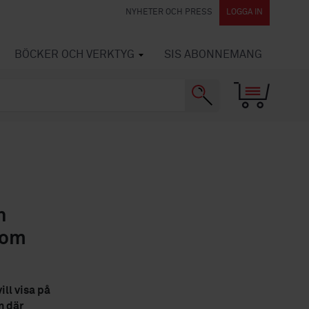
NYHETER OCH PRESS
LOGGA IN
BÖCKER OCH VERKTYG
SIS ABONNEMANG
h
som
ll visa på
n där