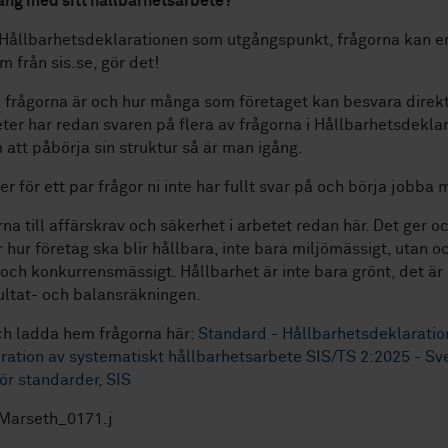
ng med sitt hållbarhetsarbete?
Hållbarhetsdeklarationen som utgångspunkt, frågorna kan e
 från sis.se, gör det!
ka frågorna är och hur många som företaget kan besvara direk
er har redan svaren på flera av frågorna i Hållbarhetsdekla
att påbörja sin struktur så är man igång.
er för ett par frågor ni inte har fullt svar på och börja jobba
rna till affärskrav och säkerhet i arbetet redan här. Det ger o
r hur företag ska blir hållbara, inte bara miljömässigt, utan o
t och konkurrensmässigt. Hållbarhet är inte bara grönt, det är
esultat- och balansräkningen.
ch ladda hem frågorna här:
Standard - Hållbarhetsdeklaratio
ation av systematiskt hållbarhetsarbete SIS/TS 2:2025 - Sv
för standarder, SIS