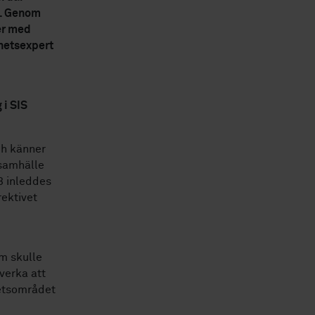
e. Genom
er med
rhetsexpert
 i SIS
ch känner
 samhälle
3 inleddes
ektivet
m skulle
verka att
hetsområdet