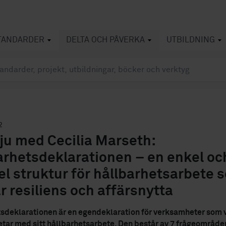
TANDARDER
DELTA OCH PÅVERKA
UTBILDNING
2
vju med Cecilia Marseth:
arhetsdeklarationen – en enkel oc
bel struktur för hållbarhetsarbete 
r resiliens och affärsnytta
sdeklarationen är en egendeklaration för verksamheter som vi
etar med sitt hållbarhetsarbete. Den består av 7 frågeområde