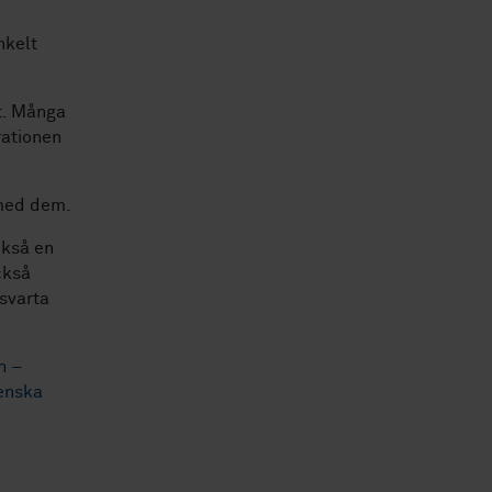
nkelt
t. Många
rationen
 med dem.
ckså en
ckså
 svarta
n –
enska