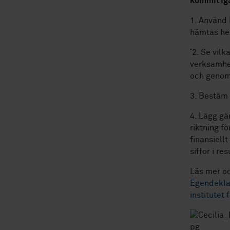
kommit igå
1. Använd 
hämtas hem
´2. Se vil
verksamhet
och genom 
3. Bestäm 
4. Lägg gä
riktning fö
finansiell
siffor i r
Läs mer o
Egendeklar
institutet 