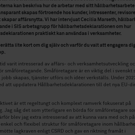
erna kan beskriva hur de arbetar med sitt hållbarhetsarbet
ransparant skapas förtroende hos kunder, intressenter, revisor
t skapar affärsnytta. Vi har intervjuat Cecilia Marseth, hållba
ande i SIS arbetsgrupp för hållbarhetsdeklarationen om hur
sdeklarationen praktiskt kan användas i verksamheter.
erätta lite kort om dig själv och varför du valt att engagera dig
pp.
ltid varit intresserad av affärs- och verksamhetsutveckling o
för småföretagande. Småföretagare är en viktig del i svenskt
jobb skapas, tjänster utförs och idéer verkställs. Under 202
d att uppdatera Hållbarhetsdeklarationen till det nya EU-dir
tivet är ett regeltungt och komplext ramverk fokuserat på
g. Jag såg det som ytterligare en börda för småföretagare so
för blev jag extra intresserad av att kunna vara med och på
 enkel och flexibel struktur för småföretagare inom hållbar
ötte lagkraven enligt CSRD och gav en riktning framåt i