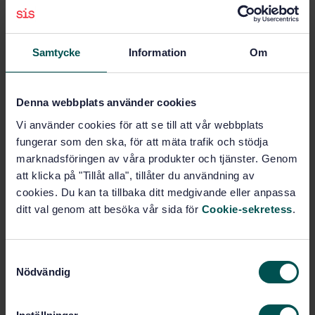
Den svenska standarden SS 028427 (Luftkvalitet –
Utsläpp från stationära källor – Bestämning av
koncentrationen av kolväteföreningar i aerosolform i
Samtycke
Information
Om
kanaler) revideras och finns nu tillgängliga att läsa och
kommentera.
Denna webbplats använder cookies
De väsentliga skillnaderna mot den tidigare utgåvan (från
Vi använder cookies för att se till att vår webbplats
1999) är att:
fungerar som den ska, för att mäta trafik och stödja
titeln har ändrats för att tydliggöra dokumentets
marknadsföringen av våra produkter och tjänster. Genom
innehåll,
att klicka på "Tillåt alla", tillåter du användning av
omfattningen har minskats till att enbart beröra
cookies. Du kan ta tillbaka ditt medgivande eller anpassa
aerosolprovtagning och analys,
ditt val genom att besöka vår sida för
Cookie-sekretess
.
text som idag finns i standarden men som täcks av
befintliga globala och europeiska standarder har tagits
(SS-ISO 10780, SS-EN 12619 och SS-EN 13284-1),
S
text om analysmetoden enligt den upphävda SS
Nödvändig
a
028145 har lagts till men är modifierad och använder
m
ett annat extraktionsmedel (tetrakloretylen),
t