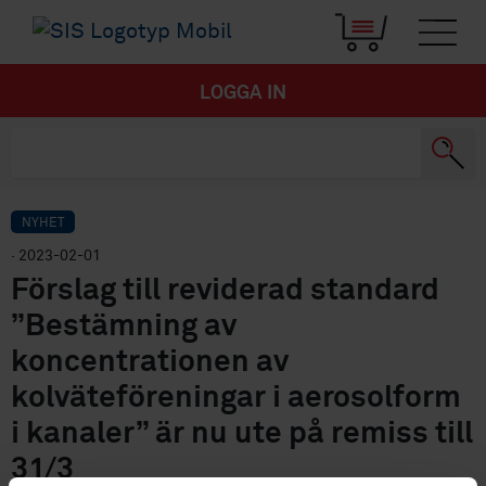
LOGGA IN
NYHET
· 2023-02-01
Förslag till reviderad standard
”Bestämning av
koncentrationen av
kolväteföreningar i aerosolform
i kanaler” är nu ute på remiss till
31/3