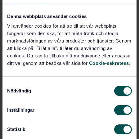
Hösten 2021 kom den nya versionen av EN 12464-1:2021
Light and lighting - Lighting of work places - Part 1:
Denna webbplats använder cookies
Indoor work places i den engelska versionen från CEN.
Vi använder cookies för att se till att vår webbplats
Här i Sverige vidtog då arbetet med att forma den
fungerar som den ska, för att mäta trafik och stödja
svenska översättningen. Detta arbete har slutförts av
marknadsföringen av våra produkter och tjänster. Genom
deltagarna i SIS arbetsgruppen för Ljus och belysning,
att klicka på "Tillåt alla", tillåter du användning av
och den 2022-12-13 fastställdes SS-EN 12464-1:2021
cookies. Du kan ta tillbaka ditt medgivande eller anpassa
Ljus och belysning - Belysning av arbetsplatser - Del 1:
ditt val genom att besöka vår sida för
Cookie-sekretess
.
Arbetsplatser inomhus som gällande svensk standard.
För att underlätta för användare av standarden har både
den svenska och den engelska texten publicerats i
S
samma dokument. Detta gör det möjligt att direkt
Nödvändig
a
jämföra med den engelska originaltexten för de fall detta
m
behövs. Intresset för denna nya 2021 års utgåva av
t
standarden har varit stort, och i början av 2022 beräknas
Inställningar
y
den nya utgåva fyra av branschens handbok Ljus och rum
c
vara tillgänglig.
k
Statistik
e