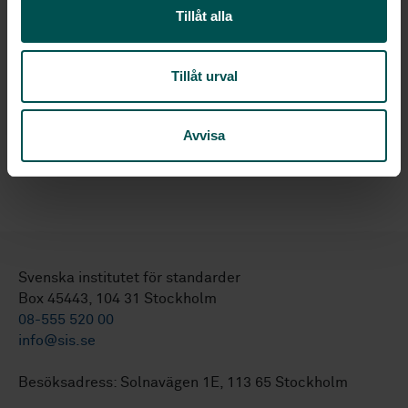
Tillåt alla
Om du vill ha mer information om detta eller vill visa ditt
intresse för att bidra till ett eventuellt framtida
europeiska standardiseringsarbete inom Brain-computer
Tillåt urval
Interfaces, vänligen kontakta:
Elisabet Spross
Avvisa
Sektionschef Informationsteknik och ledningssystem
elisabet.spross@sis.se
Svenska institutet för standarder
Box 45443, 104 31 Stockholm
08-555 520 00
info@sis.se
Besöksadress: Solnavägen 1E, 113 65 Stockholm