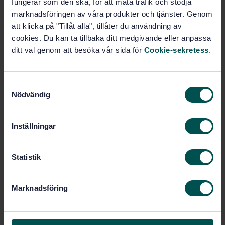
fungerar som den ska, för att mäta trafik och stödja
Kommittén ska utveckla standarder relaterade till Brain-
marknadsföringen av våra produkter och tjänster. Genom
Computer Interfaces (BCIs) som omfattar:
att klicka på "Tillåt alla", tillåter du användning av
cookies. Du kan ta tillbaka ditt medgivande eller anpassa
Grundläggande definitioner
ditt val genom att besöka vår sida för
Cookie-sekretess
.
Referensarkitekturer
Interoperabilitetsprotokoll
S
Nödvändig
a
Säkerhetskrav
m
Etiska designprinciper
t
Inställningar
y
Tekniska specifikationer för att säkerställa
c
överensstämmelse
k
Statistik
e
Är du intresserad av att delta eller vill veta mer är du
s
välkommen att höra av dig senast den
11 februari 2026
Marknadsföring
v
till Elisabet Spross.
a
l
Kontakt