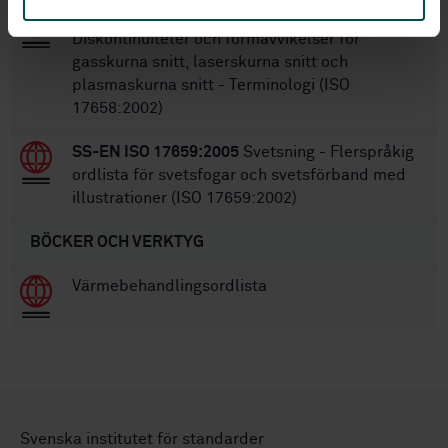
SS-EN ISO 17658:2015
Svetsning -
Diskontinuiteter och formavvikelser för
gasskurna snitt, laserskurna snitt och
plasmaskurna snitt - Terminologi (ISO
17658:2002)
SS-EN ISO 17659:2005
Svetsning - Flerspråkig
ordlista för svetsfogar och svetsförband med
illustrationer (ISO 17659:2002)
BÖCKER OCH VERKTYG
Värmebehandlingsordlista
Svenska institutet för standarder