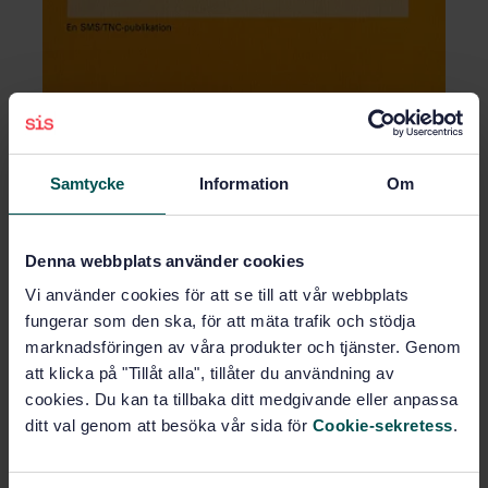
Ordlistan behandlar skärande bearbetning i metall. Den
är den första i en serie som beräknas täcka större delen
Samtycke
Information
Om
av verkstadsteknisk tillverkning. Ordlistan omfattar 1 900
termer och 300 figurer. Flertalet termer är översatta till
engelska, franska, tyska och danska och de förklaras
med definitioner eller figurer.
Denna webbplats använder cookies
Vi använder cookies för att se till att vår webbplats
Ämnesområden
fungerar som den ska, för att mäta trafik och stödja
marknadsföringen av våra produkter och tjänster. Genom
att klicka på "Tillåt alla", tillåter du användning av
'Produktionsteknik (01.040.25)
cookies. Du kan ta tillbaka ditt medgivande eller anpassa
ditt val genom att besöka vår sida för
Cookie-sekretess
.
Produktinformation