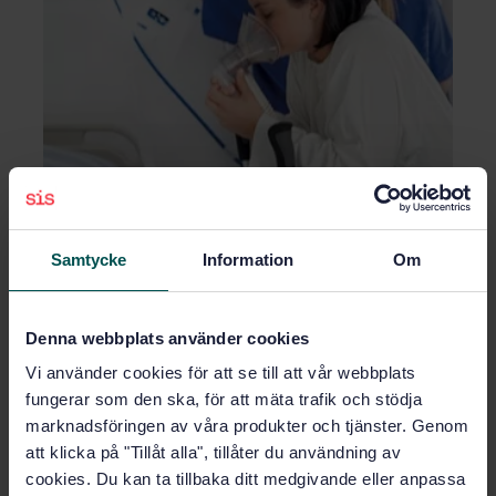
SIS HB 370, Säkerhetsnorm för medicinska
gasanläggningar är fjärde utgåvan av SIS HB 370 som
Samtycke
Information
Om
tidigare publicerats 2002, 2008 och 2014.
Handboken ger vägledning för den som har för avsikt att
Denna webbplats använder cookies
konstruera, bygga och sköta en egentillverkad medicinsk
centralgasanläggning inom hälso- och sjukvården.
Vi använder cookies för att se till att vår webbplats
Handboken kan användas av samtliga inblandade
fungerar som den ska, för att mäta trafik och stödja
aktörer.
marknadsföringen av våra produkter och tjänster. Genom
att klicka på "Tillåt alla", tillåter du användning av
Den fjärde utgåvan av handboken består nu av två delar:
cookies. Du kan ta tillbaka ditt medgivande eller anpassa