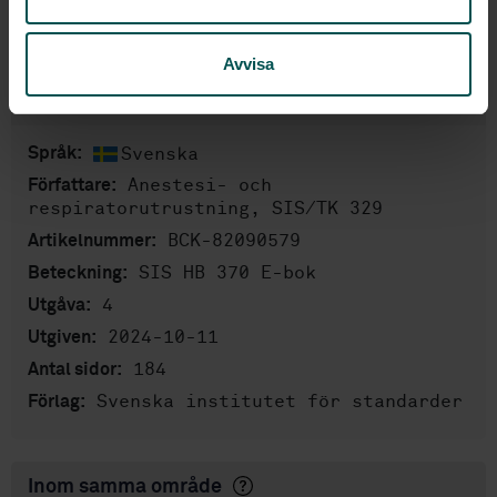
anestesi- och respiratorutrustning.
Avvisa
Produktinformation
Svenska
Språk:
Anestesi- och
Författare:
respiratorutrustning, SIS/TK 329
BCK-82090579
Artikelnummer:
SIS HB 370 E-bok
Beteckning:
4
Utgåva:
2024-10-11
Utgiven:
184
Antal sidor:
Svenska institutet för standarder
Förlag:
Inom samma område