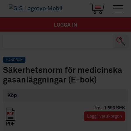
LOGGA IN
HANDBOK
Säkerhetsnorm för medicinska
gasanläggningar (E-bok)
Köp
Pris:
1 590 SEK
Lägg i varukorgen
PDF