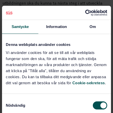
utbildningen ska du kunna ta nästa steg i att utveckla
innovationsförmågan i din organisation. Utbildningen
passar alla typer av organisationer, privata, offentliga och
idéburna, oavsett storlek och verksamhetsinriktning.
Samtycke
Information
Om
Tyngdpunkten i utbildningen ligger i att förstå standarden
för innovationsledningssystem (ISO 56001 & 56002) och
skapa insikt för hur den kan användas i praktiken. Vi
Denna webbplats använder cookies
diskuterar också de åtta innovationsledningsprinciperna
Vi använder cookies för att se till att vår webbplats
och hur ledningssystemet kan integreras i verksamheten
fungerar som den ska, för att mäta trafik och stödja
och med andra ledningssystem. Du får också göra en
marknadsföringen av våra produkter och tjänster. Genom
första bedömning av innovationsledningsförmågan i din
att klicka på "Tillåt alla", tillåter du användning av
egen organisation.
cookies. Du kan ta tillbaka ditt medgivande eller anpassa
För att knyta ihop samtliga delar använder vi ett spel,
ditt val genom att besöka vår sida för
Cookie-sekretess
.
Innovationsåret (L’Année de l’Innovation®) för att
simulera uppdraget att designa, driva och förbättra ett
värdeskapande ledningssystem för innovation. Du får i lag
S
med andra kursdeltagare uppleva strategiska och
Nödvändig
a
operativa utmaningar i att driva arbete med innovation
m