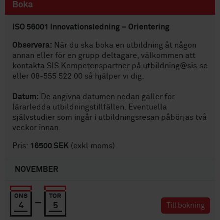
Boka
ISO 56001 Innovationsledning – Orientering
Observera:
När du ska boka en utbildning åt någon
annan eller för en grupp deltagare, välkommen att
kontakta SIS Kompetenspartner på utbildning@sis.se
eller 08-555 522 00 så hjälper vi dig.
Datum:
De angivna datumen nedan gäller för
lärarledda utbildningstillfällen. Eventuella
självstudier som ingår i utbildningsresan påbörjas två
veckor innan.
Pris:
16500 SEK
(exkl moms)
NOVEMBER
ONS
-
TOR
4
5
Till bokning