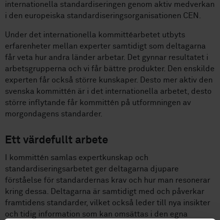
internationella standardiseringen genom aktiv medverkan
i den europeiska standardiseringsorganisationen CEN.
Under det internationella kommittéarbetet utbyts
erfarenheter mellan experter samtidigt som deltagarna
får veta hur andra länder arbetar. Det gynnar resultatet i
arbetsgrupperna och vi får bättre produkter. Den enskilde
experten får också större kunskaper. Desto mer aktiv den
svenska kommittén är i det internationella arbetet, desto
större inflytande får kommittén på utformningen av
morgondagens standarder.
Ett värdefullt arbete
I kommittén samlas expertkunskap och
standardiseringsarbetet ger deltagarna djupare
förståelse för standardernas krav och hur man resonerar
kring dessa. Deltagarna är samtidigt med och påverkar
framtidens standarder, vilket också leder till nya insikter
och tidig information som kan omsättas i den egna