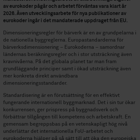
av eurokoder pågår och arbetet förväntas vara klart år
2026. Även utvecklingsarbete för nya publikationer av
eurokoder ingår i det mandaterade uppdraget från EU.
Dimensioneringsregler för bärverk är en av grundpelarna i
de nationella byggreglerna. Europastandarderna för
bärverksdimensionering – Eurokoderna – samordnar
ländernas beräkningsregler och i stor utsträckning även
kravnivåerna. På det globala planet tar man fram
grundläggande principer samt i ökad utsträckning även
mer konkreta direkt användbara
dimensioneringsstandarder.
Standardisering är en förutsättning för en effektivt
fungerande internationell byggmarknad. Det i sin tur ökar
konkurrensen, ger prispress på byggnadsverk och
förbättrar tillgången till kompetens och arbetskraft. En
gemensam begreppsbas på en vetenskapligt hög nivå
underlättar det internationella FoU-arbetet och
eurokoderna hjälper på så sätt till att öka den europeiska