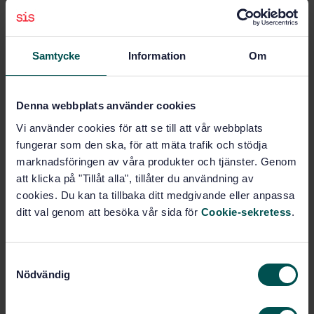
verksamhetsutvecklingen.
Vill du vara med i kommittén?
Samtycke
Information
Om
Du är välkommen att delta i SIS tekniska kommitté för
Eurokoder, kontakta oss så berättar vi mer om arbetet!
Denna webbplats använder cookies
More information about the
Vi använder cookies för att se till att vår webbplats
committèes work:
fungerar som den ska, för att mäta trafik och stödja
marknadsföringen av våra produkter och tjänster. Genom
att klicka på "Tillåt alla", tillåter du användning av
Published
89 standards
cookies. Du kan ta tillbaka ditt medgivande eller anpassa
ditt val genom att besöka vår sida för
Cookie-sekretess
.
Participants
14 companies and organizations
S
Nödvändig
International
a
24 international
m
committees
participation
t