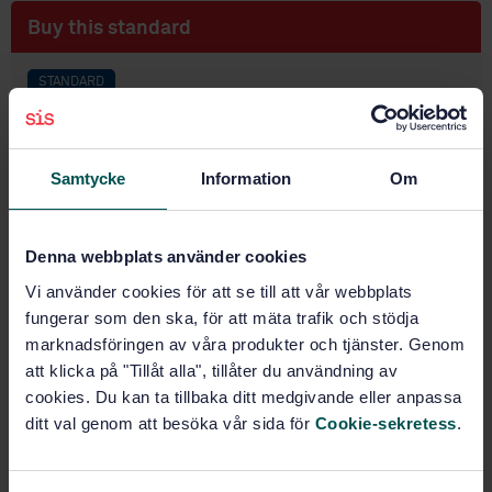
Buy this standard
STANDARD
SWEDISH STANDARD
· SS-EN 1991-1-1/AC:2009
Eurocode 1: Actions on structures - Part 1-1: General
actions - Densities, self-weight, imposed loads for
Samtycke
Information
Om
buildings
Subscribe on standards - Read more
Denna webbplats använder cookies
Price:
0 SEK
Vi använder cookies för att se till att vår webbplats
fungerar som den ska, för att mäta trafik och stödja
Add to cart
marknadsföringen av våra produkter och tjänster. Genom
PDF
att klicka på "Tillåt alla", tillåter du användning av
cookies. Du kan ta tillbaka ditt medgivande eller anpassa
Show more
ditt val genom att besöka vår sida för
Cookie-sekretess
.
Product information