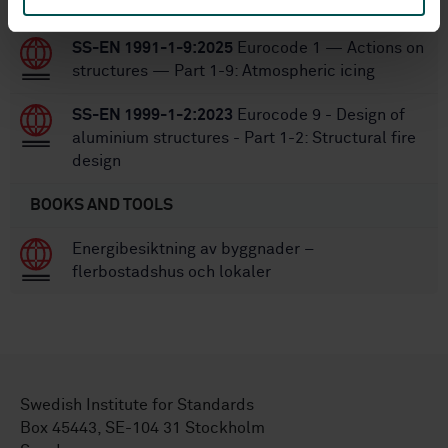
exposed to fire
SS-EN 1991-1-9:2025
Eurocode 1 — Actions on
structures — Part 1-9: Atmospheric icing
SS-EN 1999-1-2:2023
Eurocode 9 - Design of
aluminium structures - Part 1-2: Structural fire
design
BOOKS AND TOOLS
Energibesiktning av byggnader –
flerbostadshus och lokaler
Swedish Institute for Standards
Box 45443, SE-104 31 Stockholm