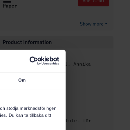
Add to cart
Paper
Show more
Product information
Swedish
Language:
Lillemor Harnell, Annika
Author:
Hamrin
BCK-80006928
Article no:
Om
SIS HB 355
Designation:
3
Edition:
10/3/2018
Published:
k och stödja marknadsföringen
60
No of pages:
es. Du kan ta tillbaka ditt
Svenska institutet för
Publisher:
standarder