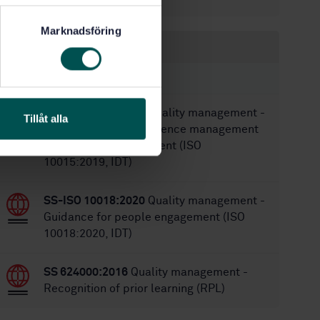
Marknadsföring
Within the same area
STANDARDS
SS-ISO 10015:2020
Quality management -
Tillåt alla
Guidelines for competence management
and people development (ISO
10015:2019, IDT)
SS-ISO 10018:2020
Quality management -
Guidance for people engagement (ISO
10018:2020, IDT)
SS 624000:2016
Quality management -
Recognition of prior learning (RPL)